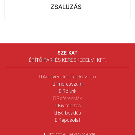
ZSALUZÁS
SZE-KAT
ÉPÍTŐIPARI ÉS KERESKEDELMI KFT.
Adatvédelmi Tájékoztató
Impresszum
Rólunk
Referenciák
Kivitelezés
Bérbeadás
Kapcsolat
TELEFON:
+36 (72) 326 375