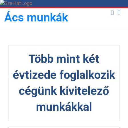
Skip
to
Ács munkák
content
Több mint két
évtizede foglalkozik
cégünk kivitelező
munkákkal