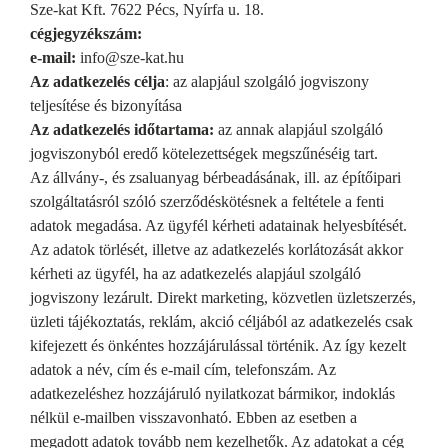
Sze-kat Kft. 7622 Pécs, Nyírfa u. 18.
cégjegyzékszám:
e-mail:
info@sze-kat.hu
Az adatkezelés célja
: az alapjául szolgáló jogviszony
teljesítése és bizonyítása
Az adatkezelés időtartama:
az annak alapjául szolgáló
jogviszonyból eredő kötelezettségek megszűnéséig tart.
Az állvány-, és zsaluanyag bérbeadásának, ill. az építőipari
szolgáltatásról szóló szerződéskötésnek a feltétele a fenti
adatok megadása. Az ügyfél kérheti adatainak helyesbítését.
Az adatok törlését, illetve az adatkezelés korlátozását akkor
kérheti az ügyfél, ha az adatkezelés alapjául szolgáló
jogviszony lezárult. Direkt marketing, közvetlen üzletszerzés,
üzleti tájékoztatás, reklám, akció céljából az adatkezelés csak
kifejezett és önkéntes hozzájárulással történik. Az így kezelt
adatok a név, cím és e-mail cím, telefonszám. Az
adatkezeléshez hozzájáruló nyilatkozat bármikor, indoklás
nélkül e-mailben visszavonható. Ebben az esetben a
megadott adatok tovább nem kezelhetők. Az adatokat a cég