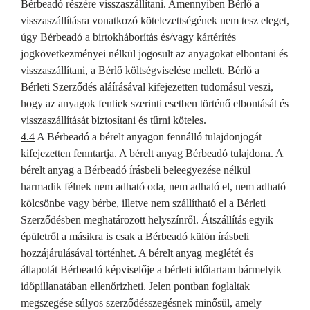
Bérbeadó részére visszaszállítani. Amennyiben Bérlő a
visszaszállításra vonatkozó kötelezettségének nem tesz eleget,
úgy Bérbeadó a birtokháborítás és/vagy kártérítés
jogkövetkezményei nélkül jogosult az anyagokat elbontani és
visszaszállítani, a Bérlő költségviselése mellett. Bérlő a
Bérleti Szerződés aláírásával kifejezetten tudomásul veszi,
hogy az anyagok fentiek szerinti esetben történő elbontását és
visszaszállítását biztosítani és tűrni köteles.
4.4
A Bérbeadó a bérelt anyagon fennálló tulajdonjogát
kifejezetten fenntartja. A bérelt anyag Bérbeadó tulajdona. A
bérelt anyag a Bérbeadó írásbeli beleegyezése nélkül
harmadik félnek nem adható oda, nem adható el, nem adható
kölcsönbe vagy bérbe, illetve nem szállítható el a Bérleti
Szerződésben meghatározott helyszínről. Átszállítás egyik
épületről a másikra is csak a Bérbeadó külön írásbeli
hozzájárulásával történhet. A bérelt anyag meglétét és
állapotát Bérbeadó képviselője a bérleti időtartam bármelyik
időpillanatában ellenőrizheti. Jelen pontban foglaltak
megszegése súlyos szerződésszegésnek minősül, amely