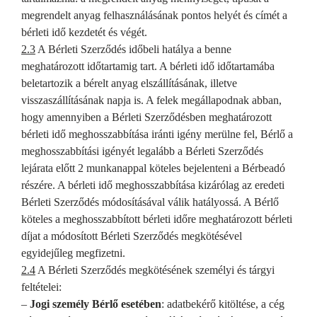
megrendelt anyag felhasználásának pontos helyét és címét a
bérleti idő kezdetét és végét.
2.3
A Bérleti Szerződés időbeli hatálya a benne
meghatározott időtartamig tart. A bérleti idő időtartamába
beletartozik a bérelt anyag elszállításának, illetve
visszaszállításának napja is. A felek megállapodnak abban,
hogy amennyiben a Bérleti Szerződésben meghatározott
bérleti idő meghosszabbítása iránti igény merülne fel, Bérlő a
meghosszabbítási igényét legalább a Bérleti Szerződés
lejárata előtt 2 munkanappal köteles bejelenteni a Bérbeadó
részére. A bérleti idő meghosszabbítása kizárólag az eredeti
Bérleti Szerződés módosításával válik hatályossá. A Bérlő
köteles a meghosszabbított bérleti időre meghatározott bérleti
díjat a módosított Bérleti Szerződés megkötésével
egyidejűleg megfizetni.
2.4
A Bérleti Szerződés megkötésének személyi és tárgyi
feltételei:
–
Jogi személy Bérlő esetében
: adatbekérő kitöltése, a cég