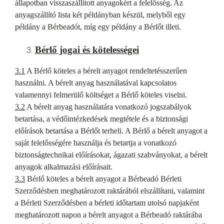
állapotban visszaszállított anyagokért a felelősség. Az
anyagszállító lista két példányban készül, melyből egy
példány a Bérbeadót, míg egy példány a Bérlőt illeti.
Bérlő jogai és kötelességei
3.1
A Bérlő köteles a bérelt anyagot rendeltetésszerűen
használni. A bérelt anyag használatával kapcsolatos
valamennyi felmerülő költséget a Bérlő köteles viselni.
3.2
A bérelt anyag használatára vonatkozó jogszabályok
betartása, a védőintézkedések megtétele és a biztonsági
előírások betartása a Bérlőt terheli. A Bérlő a bérelt anyagot a
saját felelősségére használja és betartja a vonatkozó
biztonságtechnikai előírásokat, ágazati szabványokat, a bérelt
anyagok alkalmazási előírásait.
3.3
Bérlő köteles a bérelt anyagot a Bérbeadó Bérleti
Szerződésben meghatározott raktárából elszállítani, valamint
a Bérleti Szerződésben a bérleti időtartam utolsó napjaként
meghatározott napon a bérelt anyagot a Bérbeadó raktárába