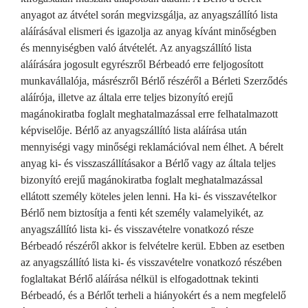
anyagot az átvétel során megvizsgálja, az anyagszállító lista
aláírásával elismeri és igazolja az anyag kívánt minőségben
és mennyiségben való átvételét. Az anyagszállító lista
aláírására jogosult egyrészről Bérbeadó erre feljogosított
munkavállalója, másrészről Bérlő részéről a Bérleti Szerződés
aláírója, illetve az általa erre teljes bizonyító erejű
magánokiratba foglalt meghatalmazással erre felhatalmazott
képviselője. Bérlő az anyagszállító lista aláírása után
mennyiségi vagy minőségi reklamációval nem élhet. A bérelt
anyag ki- és visszaszállításakor a Bérlő vagy az általa teljes
bizonyító erejű magánokiratba foglalt meghatalmazással
ellátott személy köteles jelen lenni. Ha ki- és visszavételkor
Bérlő nem biztosítja a fenti két személy valamelyikét, az
anyagszállító lista ki- és visszavételre vonatkozó része
Bérbeadó részéről akkor is felvételre kerül. Ebben az esetben
az anyagszállító lista ki- és visszavételre vonatkozó részében
foglaltakat Bérlő aláírása nélkül is elfogadottnak tekinti
Bérbeadó, és a Bérlőt terheli a hiányokért és a nem megfelelő