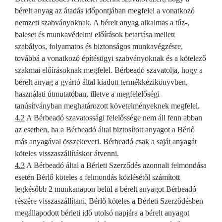
bérelt anyag az átadás időpontjában megfelel a vonatkozó
nemzeti szabványoknak. A bérelt anyag alkalmas a tűz-,
baleset és munkavédelmi előírások betartása mellett
szabályos, folyamatos és biztonságos munkavégzésre,
továbbá a vonatkozó építésügyi szabványoknak és a kötelező
szakmai előírásoknak megfelel. Bérbeadó szavatolja, hogy a
bérelt anyag a gyártó által kiadott termékkézikönyvben,
használati útmutatóban, illetve a megfelelőségi
tanúsítványban meghatározott követelményeknek megfelel.
4.2
A Bérbeadó szavatossági felelőssége nem áll fenn abban
az esetben, ha a Bérbeadó által biztosított anyagot a Bérlő
más anyagával összekeveri. Bérbeadó csak a saját anyagát
köteles visszaszállításkor átvenni.
4.3
A Bérbeadó által a Bérleti Szerződés azonnali felmondása
esetén Bérlő köteles a felmondás közlésétől számított
legkésőbb 2 munkanapon belül a bérelt anyagot Bérbeadó
részére visszaszállítani. Bérlő köteles a Bérleti Szerződésben
megállapodott bérleti idő utolsó napjára a bérelt anyagot