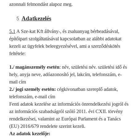
azonnali felmondást alapoz meg.
Adatkezelés
5.1
A Sze-kat Kft állvány-, és zsaluanyag bérbeadásával,
építőipari szolgáltatásával kapcsolatban az alábbi adatokat
kezeli az ügyfelek beleegyezésével, ami a szerződéskötés
feltétele:
1./ magánszemély esetén
: név, születési név. születési idő és
hely, anyja neve, adóazonosító jel, lakcím, telefonszám, e-
mail cím
2./ jogi személy esetén:
cégkivonatban szereplő adatok,
telefonszám, e-mail cím
Fenti adatok kezelése az információs önrendelkezési jogról és
az információs szabadságról szóló 2011. évi CXII. törvény
rendelkezései, valamint az Európai Parlament és a Tanács
(EU) 2016/679 rendelete szerint kezeli.
Az adatok kezelője: