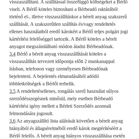
visszaszállítani. A szállítással összefüggő költségeket a Bérlő
viseli. A Bérlő köteles biztosítani a Bérbeadó raktárából
történő el-, illetve visszaszállításkor a bérelt anyag szakszerű
szállítását. A szakszerűtlen szállítás és/vagy rendeltetés
ellenes használatból eredő károkért a Bérlő teljes polgári jogi
kártérítési felelőséggel tartozik. A Bérlő köteles a bérelt
anyagot megszámlálható módon átadni Bérbeadónak.
3.4
Bérlő a bérelt anyag visszaszállítását köteles a
visszaszállítás tervezett időpontja előtt 2 munkanappal
írásban, telefonon vagy személyesen Bérbeadónak
bejelenteni. A bejelentés elmaradásából adódó
többletköltségek a Bérlőt terhelik.
3.5
A rendeltetésellenes, rongálás szerű használat súlyos
szerződésszegésnek minősül, mely esetben Bérbeadó
kártérítési igény mellett a Bérleti Szerződés azonnali
felmondására jogosult.
3.6
Az anyagszállító lista aláírását követően a bérelt anyag
hiányából és állagsérelméből eredő károk megtérítéséért a
Bérlő felelős. A bérelt anyag hiányos visszaszállítása esetén