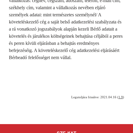
vállalkozás: cégnév, cégszám, adószám, telefon, e-mail cím,
székhely cím, valamint a vállalkozás nevében eljáró
személyek adatai: mint természetes személynél/ A
követeléskezelő cég a saját belső adatkezelési szabályzata és
a rá vonatkozó jogszabályok alapján kezeli Bérlő adatait a
követelés és járulékos költségeinek behajtása céljából a peres
és peren kívüli eljárásban a behajtás eredményes
befejezéséig. A követeléskezelő cég adatkezelési eljárásáért
Bérbeadó felelősséget nem vállal.
Legutoljára frissítve: 2021.04.16 (
1.9
)