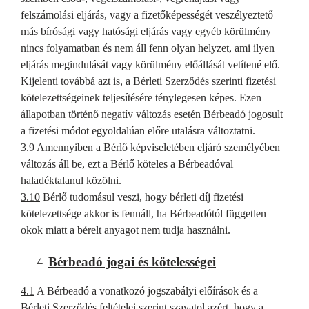
felszámolási eljárás, vagy a fizetőképességét veszélyeztető
más bírósági vagy hatósági eljárás vagy egyéb körülmény
nincs folyamatban és nem áll fenn olyan helyzet, ami ilyen
eljárás megindulását vagy körülmény előállását vetítené elő.
Kijelenti továbbá azt is, a Bérleti Szerződés szerinti fizetési
kötelezettségeinek teljesítésére ténylegesen képes. Ezen
állapotban történő negatív változás esetén Bérbeadó jogosult
a fizetési módot egyoldalúan előre utalásra változtatni.
3.9
Amennyiben a Bérlő képviseletében eljáró személyében
változás áll be, ezt a Bérlő köteles a Bérbeadóval
haladéktalanul közölni.
3.10
Bérlő tudomásul veszi, hogy bérleti díj fizetési
kötelezettsége akkor is fennáll, ha Bérbeadótól független
okok miatt a bérelt anyagot nem tudja használni.
Bérbeadó jogai és kötelességei
4.1
A Bérbeadó a vonatkozó jogszabályi előírások és a
Bérleti Szerződés feltételei szerint szavatol azért, hogy a