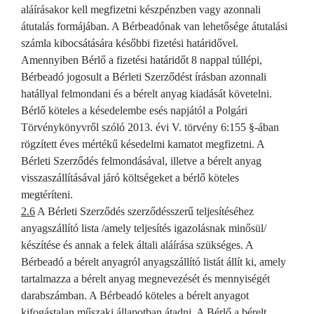
aláírásakor kell megfizetni készpénzben vagy azonnali
átutalás formájában. A Bérbeadónak van lehetősége átutalási
számla kibocsátására későbbi fizetési határidővel.
Amennyiben Bérlő a fizetési határidőt 8 nappal túllépi,
Bérbeadó jogosult a Bérleti Szerződést írásban azonnali
hatállyal felmondani és a bérelt anyag kiadását követelni.
Bérlő köteles a késedelembe esés napjától a Polgári
Törvénykönyvről szóló 2013. évi V. törvény 6:155 §-ában
rögzített éves mértékű késedelmi kamatot megfizetni. A
Bérleti Szerződés felmondásával, illetve a bérelt anyag
visszaszállításával járó költségeket a bérlő köteles
megtéríteni.
2.6
A Bérleti Szerződés szerződésszerű teljesítéséhez
anyagszállító lista /amely teljesítés igazolásnak minősül/
készítése és annak a felek általi aláírása szükséges. A
Bérbeadó a bérelt anyagról anyagszállító listát állít ki, amely
tartalmazza a bérelt anyag megnevezését és mennyiségét
darabszámban. A Bérbeadó köteles a bérelt anyagot
kifogástalan műszaki állapotban átadni. A Bérlő a bérelt