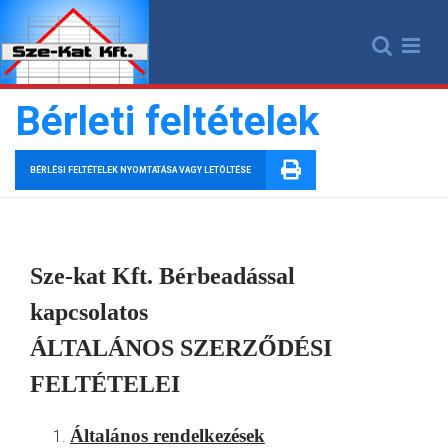
Skip
to
content
Bérleti feltételek
BÉRLÉSI FELTÉTELEK NYOMTATÁSA VAGY LETÖLTÉSE
Sze-kat Kft. Bérbeadással
kapcsolatos
ÁLTALÁNOS SZERZŐDÉSI
FELTÉTELEI
Általános rendelkezések