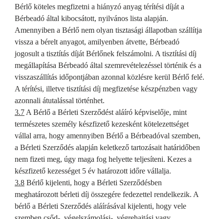
Bérlő köteles megfizetni a hiányzó anyag térítési díját a
Bérbeadó által kibocsátott, nyilvános lista alapján.
Amennyiben a Bérlő nem olyan tisztasági állapotban szállítja
vissza a bérelt anyagot, amilyenben átvette, Bérbeadó
jogosult a tisztítás díját Bérlőnek felszámolni. A tisztítási díj
megállapítása Bérbeadó által szemrevételezéssel történik és a
visszaszállítás időpontjában azonnal közlésre kerül Bérlő felé.
A térítési, illetve tisztítási díj megfizetése készpénzben vagy
azonnali átutalással történhet.
3.7
A Bérlő a Bérleti Szerződést aláíró képviselője, mint
természetes személy készfizető kezesként kötelezettséget
vállal arra, hogy amennyiben Bérlő a Bérbeadóval szemben,
a Bérleti Szerződés alapján keletkező tartozásait határidőben
nem fizeti meg, úgy maga fog helyette teljesíteni. Kezes a
készfizető kezességet 5 év határozott időre vállalja.
3.8
Bérlő kijelenti, hogy a Bérleti Szerződésben
meghatározott bérleti díj összegére fedezettel rendelkezik. A
bérlő a Bérleti Szerződés aláírásával kijelenti, hogy vele
szemben csőd-, végelszámolási-, végrehajtási vagy