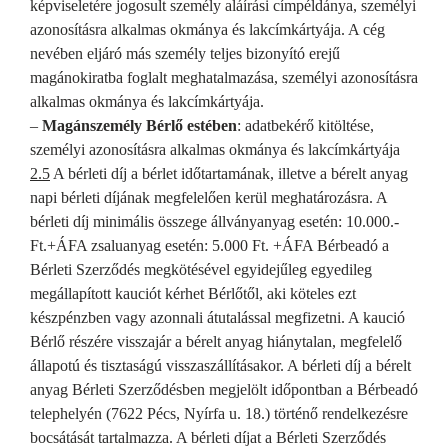
képviseletére jogosult személy aláírási címpéldánya, személyi
azonosításra alkalmas okmánya és lakcímkártyája. A cég
nevében eljáró más személy teljes bizonyító erejű
magánokiratba foglalt meghatalmazása, személyi azonosításra
alkalmas okmánya és lakcímkártyája.
–
Magánszemély Bérlő estében
: adatbekérő kitöltése,
személyi azonosításra alkalmas okmánya és lakcímkártyája
2.5
A bérleti díj a bérlet időtartamának, illetve a bérelt anyag
napi bérleti díjának megfelelően kerül meghatározásra. A
bérleti díj minimális összege állványanyag esetén: 10.000.-
Ft.+ÁFA zsaluanyag esetén: 5.000 Ft. +ÁFA Bérbeadó a
Bérleti Szerződés megkötésével egyidejűleg egyedileg
megállapított kauciót kérhet Bérlőtől, aki köteles ezt
készpénzben vagy azonnali átutalással megfizetni. A kaució
Bérlő részére visszajár a bérelt anyag hiánytalan, megfelelő
állapotú és tisztaságú visszaszállításakor. A bérleti díj a bérelt
anyag Bérleti Szerződésben megjelölt időpontban a Bérbeadó
telephelyén (7622 Pécs, Nyírfa u. 18.) történő rendelkezésre
bocsátását tartalmazza. A bérleti díjat a Bérleti Szerződés