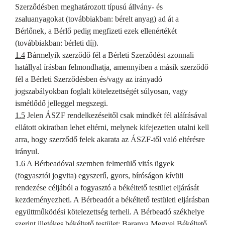
Szerződésben meghatározott típusú állvány- és
zsaluanyagokat (továbbiakban: bérelt anyag) ad át a
Bérlőnek, a Bérlő pedig megfizeti ezek ellenértékét
(továbbiakban: bérleti díj).
1.4
Bármelyik szerződő fél a Bérleti Szerződést azonnali
hatállyal írásban felmondhatja, amennyiben a másik szerződő
fél a Bérleti Szerződésben és/vagy az irányadó
jogszabályokban foglalt kötelezettségét súlyosan, vagy
ismétlődő jelleggel megszegi.
1.5
Jelen ÁSZF rendelkezéseitől csak mindkét fél aláírásával
ellátott okiratban lehet eltérni, melynek kifejezetten utalni kell
arra, hogy szerződő felek akarata az ÁSZF-től való eltérésre
irányul.
1.6
A Bérbeadóval szemben felmerülő vitás ügyek
(fogyasztói jogvita) egyszerű, gyors, bíróságon kívüli
rendezése céljából a fogyasztó a békéltető testület eljárását
kezdeményezheti. A Bérbeadót a békéltető testületi eljárásban
együttműködési kötelezettség terheli. A Bérbeadó székhelye
szerint illetékes békéltető testület: Baranya Megyei Békéltető