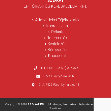
SZE-KAT
ÉPÍTŐIPARI ÉS KERESKEDELMI KFT.
Adatvédelmi Tájékoztató
Impresszum
Rólunk
Referenciák
Kivitelezés
Bérbeadás
Kapcsolat
TELEFON:
+36 (72) 326 375
E-MAIL:
info@sze-kat.hu
CÍM:
7622 Pécs, Nyírfa utca 18.
Copyright © 2020
SZE-KAT Kft.
— Minden jog fenntartva. Fejlesztette:
WEBPRO
Solutions