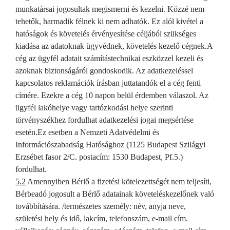
munkatársai jogosultak megismerni és kezelni. Közzé nem
tehetők, harmadik félnek ki nem adhatók. Ez alól kivétel a
hatóságok és követelés érvényesítése céljából szükséges
kiadása az adatoknak ügyvédnek, követelés kezelő cégnek.
A
cég az ügyfél adatait számítástechnikai eszközzel kezeli és
azoknak biztonságáról gondoskodik. Az adatkezeléssel
kapcsolatos reklamációk írásban juttatandók el a cég fenti
címére. Ezekre a cég 10 napon belül érdemben válaszol. Az
ügyfél lakóhelye vagy tartózkodási helye szerinti
törvényszékhez fordulhat adatkezelési jogai megsértése
esetén.
Ez esetben a Nemzeti Adatvédelmi és
Információszabadság Hatósághoz (1125 Budapest Szilágyi
Erzsébet fasor 2/C. postacím: 1530 Budapest, Pf.5.)
fordulhat.
5.2
Amennyiben Bérlő a fizetési kötelezettségét nem teljesíti,
Bérbeadó jogosult a Bérlő adatainak követeléskezelőnek való
továbbítására. /természetes személy: név, anyja neve,
születési hely és idő, lakcím, telefonszám, e-mail cím.