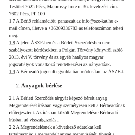
Testület 7625 Pécs, Majorossy Imre u. 36. levelezési cím:
7602 Pécs, Pf. 109
1.7
A Bérlő reklamációit, panaszait az info@sze-kat.hu e-
mail címen, illetve a +36209336783-as telefonszámon teheti
meg.
1.8
A jelen ÁSZF-ben és a Bérleti Szerződésben nem
szabályozott kérdésekben a Polgári Törvény könyvről szóló
2013. évi V. törvény és az egyéb hatályos magyar
jogszabályok vonatkozó rendelkezései az irányadóak.
1.9
A Bérbeadó jogosult egyoldalúan módosítani az ÁSZF-t.
Anyagok bérlése
2.1
A Bérleti Szerződés tárgyát képező bérelt anyag
Megrendelését írásban vagy személyesen kell a Bérbeadónak
előterjeszteni. Az írásban közölt Megrendelésre Bérbeadó
írásban ad visszaigazolást.
2.2
A Megrendelésnek a következő adatokat kell
tartalmaznia: a megrendelt anyag mennyiségét, típusát a