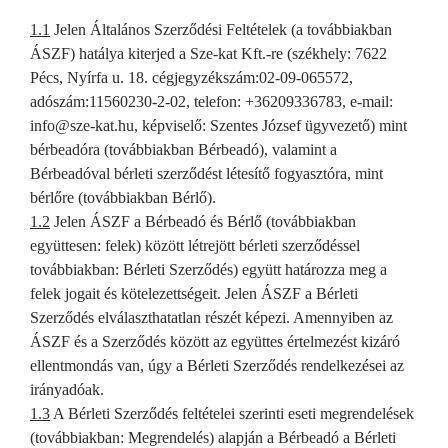
1.1
Jelen Általános Szerződési Feltételek (a továbbiakban
ÁSZF) hatálya kiterjed a Sze-kat Kft.-re (székhely: 7622
Pécs, Nyírfa u. 18. cégjegyzékszám:02-09-065572,
adószám:11560230-2-02, telefon: +36209336783, e-mail:
info@sze-kat.hu, képviselő: Szentes József ügyvezető) mint
bérbeadóra (továbbiakban Bérbeadó), valamint a
Bérbeadóval bérleti szerződést létesítő fogyasztóra, mint
bérlőre (továbbiakban Bérlő).
1.2
Jelen ÁSZF a Bérbeadó és Bérlő (továbbiakban
együttesen: felek) között létrejött bérleti szerződéssel
továbbiakban: Bérleti Szerződés) együtt határozza meg a
felek jogait és kötelezettségeit. Jelen ÁSZF a Bérleti
Szerződés elválaszthatatlan részét képezi. Amennyiben az
ÁSZF és a Szerződés között az együttes értelmezést kizáró
ellentmondás van, úgy a Bérleti Szerződés rendelkezései az
irányadóak.
1.3
A Bérleti Szerződés feltételei szerinti eseti megrendelések
(továbbiakban: Megrendelés) alapján a Bérbeadó a Bérleti