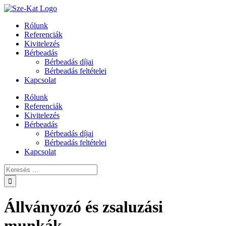
Skip
to
Rólunk
content
Referenciák
Kivitelezés
Bérbeadás
Bérbeadás díjai
Bérbeadás feltételei
Kapcsolat
Rólunk
Referenciák
Kivitelezés
Bérbeadás
Bérbeadás díjai
Bérbeadás feltételei
Kapcsolat
Keresés:
Állványozó és zsaluzási
munkák