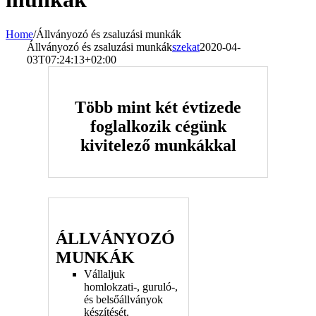
Home
/
Állványozó és zsaluzási munkák
Állványozó és zsaluzási munkák
szekat
2020-04-
03T07:24:13+02:00
Több mint két évtizede
foglalkozik cégünk
kivitelező munkákkal
ÁLLVÁNYOZÓ
MUNKÁK
Vállaljuk
homlokzati-, guruló-,
és belsőállványok
készítését.