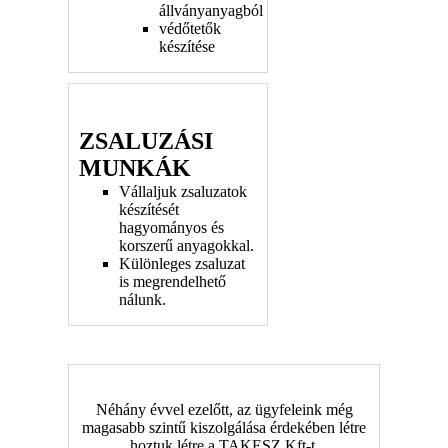
állványanyagból
védőtetők
készítése
ZSALUZÁSI
MUNKÁK
Vállaljuk zsaluzatok
készítését
hagyományos és
korszerű anyagokkal.
Különleges zsaluzat
is megrendelhető
nálunk.
Néhány évvel ezelőtt, az ügyfeleink még
magasabb szintű kiszolgálása érdekében létre
hoztuk létre a TAKESZ Kft-t.