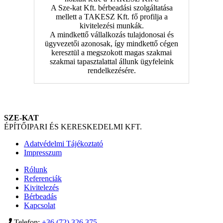
A Sze-kat Kft. bérbeadási szolgáltatása
mellett a TAKESZ Kft. fő profilja a
kivitelezési munkák.
A mindkettő vállalkozás tulajdonosai és
ügyvezetői azonosak, így mindkettő cégen
keresztül a megszokott magas szakmai
szakmai tapasztalattal állunk ügyfeleink
rendelkezésére.
SZE-KAT
ÉPÍTŐIPARI ÉS KERESKEDELMI KFT.
Adatvédelmi Tájékoztató
Impresszum
Rólunk
Referenciák
Kivitelezés
Bérbeadás
Kapcsolat
Telefon:
+36 (72) 326 375