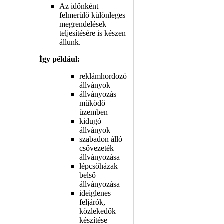
Az időnként
felmerülő különleges
megrendelések
teljesítésére is készen
állunk.
Így például:
reklámhordozó
állványok
állványozás
működő
üzemben
kidugó
állványok
szabadon álló
csővezeték
állványozása
lépcsőházak
belső
állványozása
ideiglenes
feljárók,
közlekedők
készítése