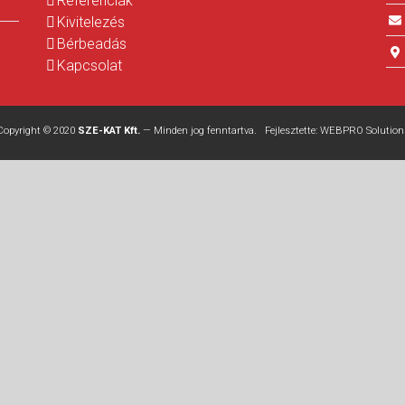
Referenciák
Kivitelezés
Bérbeadás
Kapcsolat
Copyright © 2020
SZE-KAT Kft.
— Minden jog fenntartva. Fejlesztette:
WEBPRO Solution