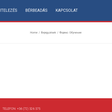
ITELEZÉS
BÉRBEADÁS
KAPCSOLAT
Home
/
Bejegyzések
/
Форекс Обучение
TELEFON:
+36 (72) 326 375