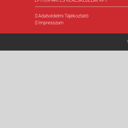
ÉPÍTŐIPARI ÉS KERESKEDELMI KFT.
Adatvédelmi Tájékoztató
Impresszum