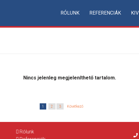
RÓLUNK
REFERENCIÁK
KIV
Nincs jelenleg megjeleníthető tartalom.
1
2
3
Következő
Rólunk