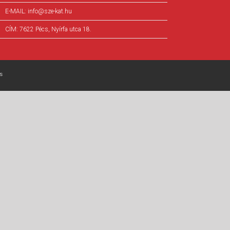
E-MAIL:
info@sze-kat.hu
CÍM:
7622 Pécs, Nyírfa utca 18.
s