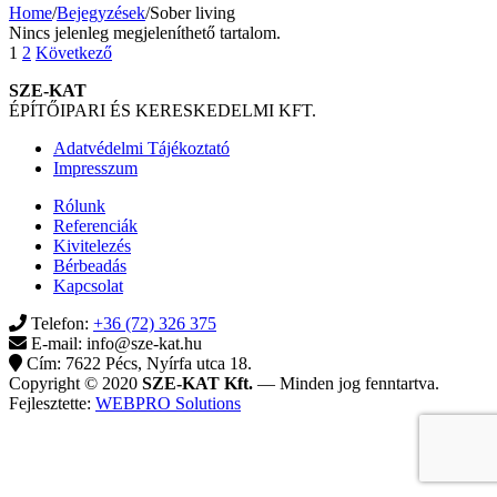
Home
/
Bejegyzések
/
Sober living
Nincs jelenleg megjeleníthető tartalom.
Bejegyzések
1
2
Következő
lapozása
SZE-KAT
ÉPÍTŐIPARI ÉS KERESKEDELMI KFT.
Adatvédelmi Tájékoztató
Impresszum
Rólunk
Referenciák
Kivitelezés
Bérbeadás
Kapcsolat
Telefon:
+36 (72) 326 375
E-mail:
info@sze-kat.hu
Cím:
7622 Pécs, Nyírfa utca 18.
Copyright © 2020
SZE-KAT Kft.
— Minden jog fenntartva.
Fejlesztette:
WEBPRO Solutions