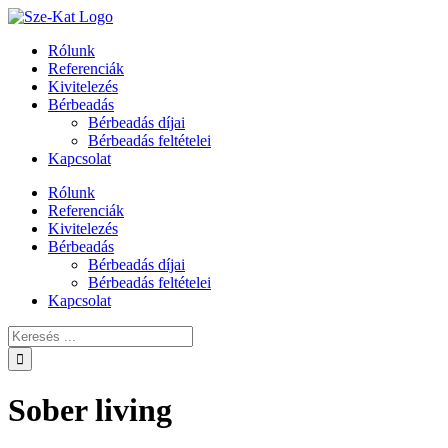
Skip
to
Rólunk
content
Referenciák
Kivitelezés
Bérbeadás
Bérbeadás díjai
Bérbeadás feltételei
Kapcsolat
Rólunk
Referenciák
Kivitelezés
Bérbeadás
Bérbeadás díjai
Bérbeadás feltételei
Kapcsolat
Keresés:
Sober living