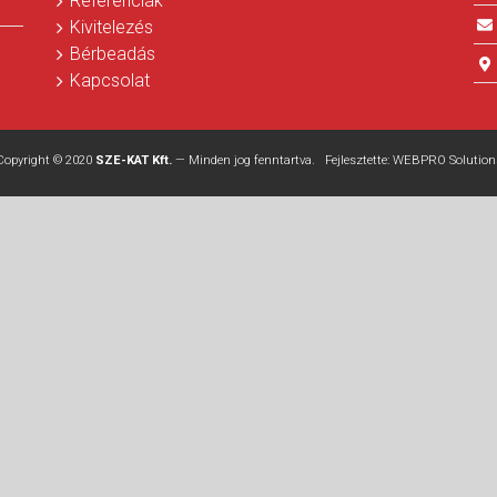
Referenciák
Kivitelezés
Bérbeadás
Kapcsolat
Copyright © 2020
SZE-KAT Kft.
— Minden jog fenntartva. Fejlesztette:
WEBPRO Solution