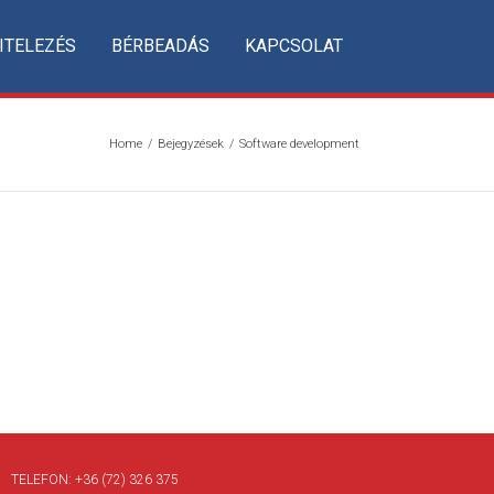
ITELEZÉS
BÉRBEADÁS
KAPCSOLAT
Home
/
Bejegyzések
/
Software development
TELEFON:
+36 (72) 326 375