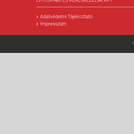
ÉPÍTŐIPARI ÉS KERESKEDELMI KFT.
Adatvédelmi Tájékoztató
Impresszum