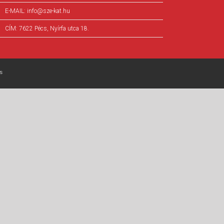
E-MAIL:
info@sze-kat.hu
CÍM:
7622 Pécs, Nyírfa utca 18.
s