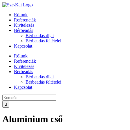
Skip
to
Rólunk
content
Referenciák
Kivitelezés
Bérbeadás
Bérbeadás díjai
Bérbeadás feltételei
Kapcsolat
Rólunk
Referenciák
Kivitelezés
Bérbeadás
Bérbeadás díjai
Bérbeadás feltételei
Kapcsolat
Keresés:
Aluminium cső