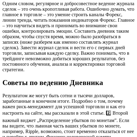
Одним словом, регулярное и добросовестное ведение журнала
сделок – это очень кропотливая работа. Ошибочно думать, что
главное в торговле – это умение строить каналы Форекс,
линии тренда, читать показания индикаторов Форекс. Главное
– это научиться видеть и принимать во внимание свои
ошибки, контролировать эмоции. Составить дневник таким
образом, чтобы спустя время, можно было разобраться в
записях (ниже разберем как именно составлять журнал
сделок). Завести журнал сделок и вести его с первых дней
торговли, записывая каждую сделку. Важно понимать, что в
трейдинге невозможно добиться хороших результатов, без
постоянного обучения, анализа и корректировки торговой
стратегии.
Советы по ведению Дневника
Результатом же могут быть сотни и тысячи долларов,
заработанные в конечном итоге. Подробно о том, почему
важен риск-менеджмент для успешной торговли и как его
настроить на сайте, мы рассказали в этой статье. 2️⃣ Второй
важный виджет „Распределение убытков по монетам”. Если
вы видите, что львиная часть ваших убытков по монете,
например, Ripple, возможно, стоит временно отказаться от нее
и перейти к другим. Феномен человеческой памяти