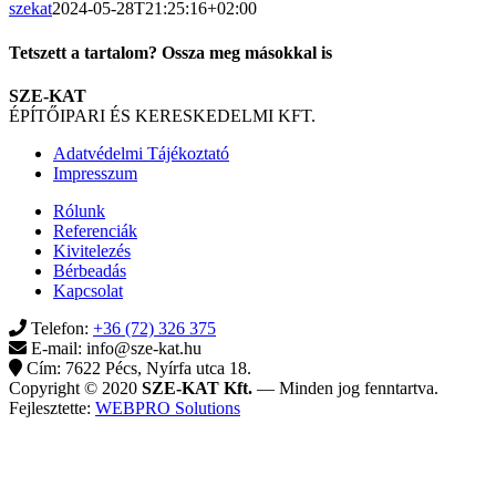
szekat
2024-05-28T21:25:16+02:00
Tetszett a tartalom? Ossza meg másokkal is
Facebook
Twitter
LinkedIn
Whatsapp
Email
SZE-KAT
ÉPÍTŐIPARI ÉS KERESKEDELMI KFT.
Adatvédelmi Tájékoztató
Impresszum
Rólunk
Referenciák
Kivitelezés
Bérbeadás
Kapcsolat
Telefon:
+36 (72) 326 375
E-mail:
info@sze-kat.hu
Cím:
7622 Pécs, Nyírfa utca 18.
Copyright © 2020
SZE-KAT Kft.
— Minden jog fenntartva.
Fejlesztette:
WEBPRO Solutions