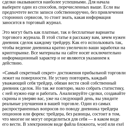
сделки оказываются наиболее успешными. Для начала
выберите один из способов, перечисленных выше. Если вы
предпочтете вести записи собственноручно, без привлечения
сторонних сервисов, то стоит знать, какая информация
заносится в торговый журнал.
Это могут быть как платные, так и бесплатные варианты
торгового журнала. В этой статье я расскажу вам, зачем нужен
дневник сделок каждому трейдеру. Как его использовать так,
чтобы ведение дневника кратно увеличило ваши заработки на
крипторынке. Все материалы на сайте носят исключительно
информационный характер и не являются указанием к
действию.
«Самый секретный секрет» достижения прибыльной торговли
лежит на поверхности. Не устану повторять, каждый
уважающий себя трейдер, обязан вести свой собственный
дневник сделок. Но так же повторю, мало собрать статистику,
с ней нужно еще и работать. Анализируйте сделки, создавайте
скрины и уверяю вас, уже на следующий день, вы увидите
реальные улучшения в вашей торговле. Один из самых
распространенных вопросов по поводу дневника трейдера
опционов или форекс трейдера, без разницы, состоит в том,
что многие не могут определиться для себя — в каком виде
его вести. В электронном виде файла блокнота, word или exel