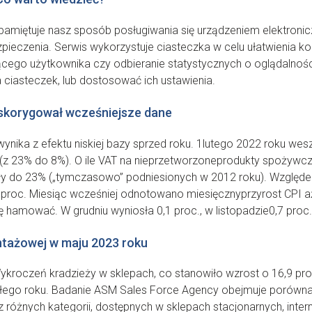
zapamiętuje nasz sposób posługiwania się urządzeniem elektroni
ieczenia. Serwis wykorzystuje ciasteczka w celu ułatwienia korz
cego użytkownika czy odbieranie statystycznych o oglądalnoś
 ciasteczek, lub dostosować ich ustawienia.
 skorygował wcześniejsze dane
 wynika z efektu niskiej bazy sprzed roku. 1lutego 2022 roku w
(z 23% do 8%). O ile VAT na nieprzetworzoneprodukty spożywcze 
y do 23% („tymczasowo” podniesionych w 2012 roku). Względ
proc. Miesiąc wcześniej odnotowano miesięcznyprzyrost CPI aż
amować. W grudniu wyniosła 0,1 proc., w listopadzie0,7 proc., 
ntażowej w maju 2023 roku
ykroczeń kradzieży w sklepach, co stanowiło wzrost o 16,9 pro
łego roku. Badanie ASM Sales Force Agency obejmuje porówna
różnych kategorii, dostępnych w sklepach stacjonarnych, intern