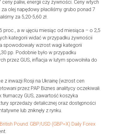
 ceny paliw, energii czy żywności. Ceny wtych
u za olej napędowy płaciliśmy grubo ponad 7
liśmy za 5,20-5,60 zł.
proc., a w ujęciu miesiąc od miesiąca – o 2,5
ch kategorii widać w przypadku żywnościi
wa spowodowały wzrost wagi kategorii
 0,30 pp. Podobnie było w przypadku
ych przez GUS, inflacja w lutym spowolniła do
 z inwazji Rosji na Ukrainę (wzrost cen
ietowani przez PAP Biznes analitycy oczekiwali
 tłumaczy GUS, zawartość koszyka
tury sprzedaży detalicznej oraz dostępności
ntatywne lub zniknęły z rynku.
British Pound: GBP/USD (GBP=X) Daily Forex
nt.