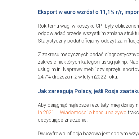
Eksport w euro wzrósł o 11,1% r/r, impo
Rok temu wagi w koszyku CPI były obliczonen
odpowiadać przede wszystkim zmiana struktu
Statystyczny podał oficjalny odczyt za inflacj
Z zakresu medycznych badań diagnostycznych,
zakresie niektórych kategorii usług jak np. 
usługi m.in. Naprawy mebli czy sprzętu sport
24,7% droższa niż w lutym2022 roku.
Jak zareagują Polacy, jeśli Rosja zaata
Aby osiągnąć najlepsze rezultaty, miej dżins
In 2021 – Wiadomości o handlu na żywo
trakc
decydujące znaczenie.
Dwucyfrowa inflacja bazowa jest sporym wzyw