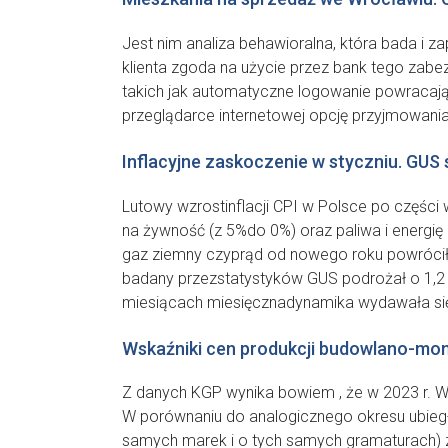
Jest nim analiza behawioralna, która bada i 
klienta zgoda na użycie przez bank tego zabezp
takich jak automatyczne logowanie powracają
przeglądarce internetowej opcję przyjmowania
Inflacyjne zaskoczenie w styczniu. GUS
Lutowy wzrostinflacji CPI w Polsce po części
na żywność (z 5%do 0%) oraz paliwa i energię 
gaz ziemny czyprąd od nowego roku powrócił
badany przezstatystyków GUS podrożał o 1,2 
miesiącach miesięcznadynamika wydawała się h
Wskaźniki cen produkcji budowlano-mo
Z danych KGP wynika bowiem , że w 2023 r. W
W porównaniu do analogicznego okresu ubieg
samych marek i o tych samych gramaturach) z 