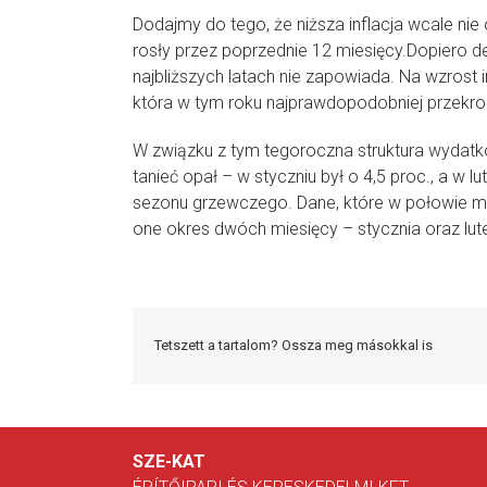
Dodajmy do tego, że niższa inflacja wcale nie 
rosły przez poprzednie 12 miesięcy.Dopiero de
najbliższych latach nie zapowiada. Na wzrost
która w tym roku najprawdopodobniej przekroc
W związku z tym tegoroczna struktura wydatkó
tanieć opał – w styczniu był o 4,5 proc., a w
sezonu grzewczego. Dane, które w połowie mar
one okres dwóch miesięcy – stycznia oraz lu
Tetszett a tartalom? Ossza meg másokkal is
SZE-KAT