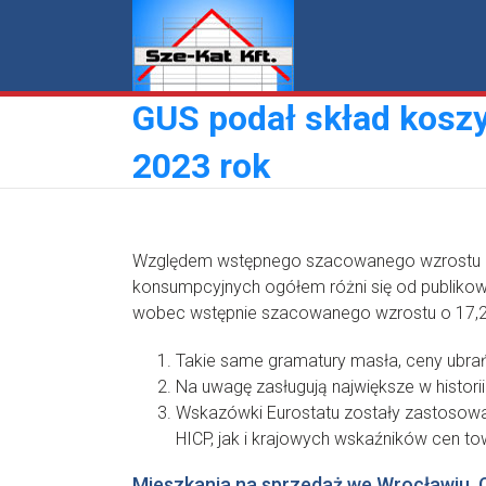
Skip
to
content
GUS podał skład koszy
2023 rok
Względem wstępnego szacowanego wzrostu o 2
konsumpcyjnych ogółem różni się od publikow
wobec wstępnie szacowanego wzrostu o 17,
Takie same gramatury masła, ceny ubrań
Na uwagę zasługują największe w histori
Wskazówki Eurostatu zostały zastosowan
HICP, jak i krajowych wskaźników cen to
Mieszkania na sprzedaż we Wrocławiu. 