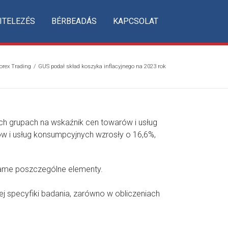
ITELEZÉS
BÉRBEADÁS
KAPCSOLAT
orex Trading
/
GUS podał skład koszyka inflacyjnego na 2023 rok
 grupach na wskaźnik cen towarów i usług
w i usług konsumpcyjnych wzrosły o 16,6%,
same poszczególne elementy.
j specyfiki badania, zarówno w obliczeniach