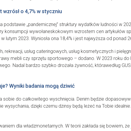
rt wzrósł o 4,7% w styczniu
a podstawie „pandemicznej” struktury wydatków ludności w 202
ry konsumpcji wywołaneskokowym wzrostem cen artykułów spoż
ę w lutym 2023. Wyniosła ona 18,4% i jest najwyższa od ponad 26
 rekreacji, usług cateringowych, usług kosmetycznych i pielęg
Naprawy mebli czy sprzętu sportowego – dodano. W 2023 roku do
owego. Nadal bardzo szybko drożała żywność, którawedług GUS-u
kuje? Wyniki badania mogą dziwić
y na sobie do całkowitego wyschnięcia. Denim będzie dopasowyw
ie wysychania, dzięki czemu dżinsy będą leżeć na Tobie idealnie.
aniem dla władzmonetarnych. W teorii zakłada się bowiem, że 