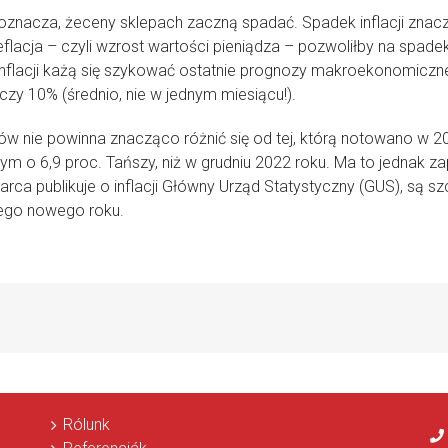
oznacza, żeceny sklepach zaczną spadać. Spadek inflacji znaczy 
flacja – czyli wzrost wartości pieniądza – pozwoliłby na spade
 inflacji każą się szykować ostatnie prognozy makroekonomiczne
zy 10% (średnio, nie w jednym miesiącu!).
w nie powinna znacząco różnić się od tej, którą notowano w 20
 lutym o 6,9 proc. Tańszy, niż w grudniu 2022 roku. Ma to jedna
ca publikuje o inflacji Główny Urząd Statystyczny (GUS), są 
tego nowego roku.
Rólunk