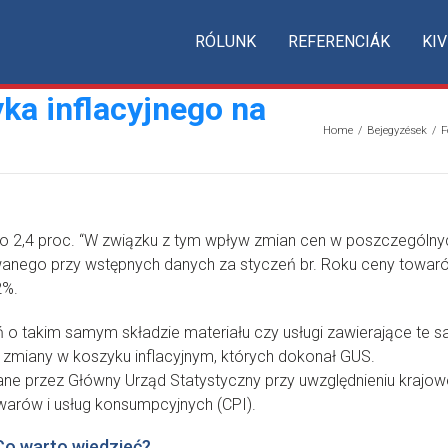
RÓLUNK
REFERENCIÁK
KIV
ka inflacyjnego na
Home
/
Bejegyzések
/
F
,4 proc. “W związku z tym wpływ zmian cen w poszczególnych
anego przy wstępnych danych za styczeń br. Roku ceny towaró
2%.
 o takim samym składzie materiału czy usługi zawierające te 
i zmiany w koszyku inflacyjnym, których dokonał GUS.
e przez Główny Urząd Statystyczny przy uwzględnieniu krajowe
warów i usług konsumpcyjnych (CPI).
Co warto wiedzieć?