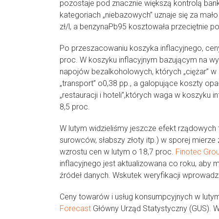
pozostaje pod znacznie większą kontrolą bank
kategoriach „niebazowych” uznaje się za mało
zł/l, a benzynaPb95 kosztowała przeciętnie po
Po przeszacowaniu koszyka inflacyjnego, ceny
proc. W koszyku inflacyjnym bazującym na wy
napojów bezalkoholowych, których „ciężar” w
„transport” o0,38 pp., a galopujące koszty op
„restauracji i hoteli”,których waga w koszyku
8,5 proc.
W lutym widzieliśmy jeszcze efekt rządowych t
surowców, słabszy złoty itp.) w sporej mierze 
wzrostu cen w lutym o 18,7 proc.
Finotec Grou
inflacyjnego jest aktualizowana co roku, aby
źródeł danych. Wskutek weryfikacji wprowadza si
Ceny towarów i usług konsumpcyjnych w lutym
Forecast
Główny Urząd Statystyczny (GUS). W