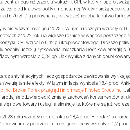
u centralnego niż „szeroki”wskaźnik CPI, w którym sporo „ważą”
 zależne od krajowej politykimonetarnej. W lutymbieżącego rok
nad 6,70 zł. Dla porównania, rok wcześniej oba tepaliwa tankowa
 w pierwszym miesiącu 2023 r. W ujęciu rocznym wzrosły o 16,6 
datkach z 2022 rokunajwiększe różnice w wagach poszczególny
 koszyku CPI wzrósł o 0,42 punktuprocentowego. Droższe pali
ału podbiły udział „użytkowania mieszkania inośników energii) o
 inflacyjnym wzrosła o 0,34 pp. Jak wynika z danych opublikowan
arcz antyinflacyjnych, lecz gospodarcze zawirowania wynikające
zniwelują tamte efekty. W lutym inflacja wyniosła 18,4 proc. Ank
p Inc. Broker Forex-przegląd i informacje Finotec Group Inc.
Jak
 miarodajnie odzwierciedlić zmiany zachowań konsumentów, struk
ę nowe towary i usługi, a eliminuje te, które nie są już repreze
 2023 roku wzrosły rok do roku o 18,4 proc. – podał 15 marca
 porównaniu z poprzednim miesiącem ceny wzrosły o 1,2 proce