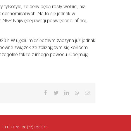
tylkotyle, że ceny będą rosły wolniej, niż
k cennominalnych. Na to się jednak w
 NBP. Najwięcej uwagi poświęcono inflacji,
20 r. W ujęciu miesięcznym zaczyna już jednak
k zapewne związek ze zbliżającym się końcem
szczególne także z innego powodu. Obejmują
Facebook
Twitter
LinkedIn
Whatsapp
Email
TELEFON:
+36 (72) 326 375