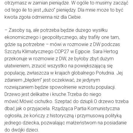
otrzymasz w zamian pieniądze. W ogóle to musimy zacząć
od tego ile to jest „dużo” pieniędzy. Dla mnie może to być
kwota zgoła odmienna niż dla Ciebie.
– Zasoby są, ale potrzeba będzie dużego wysiłku
ekonomicznego i geopolitycznego, aby trafiły one tam,
gdzie są potrzebne – mówi w rozmowie z DW podczas
Szczytu Klimatycznego COP27 w Egipcie. Sara Hertog
przekonuje w rozmowie z DW, że byłoby zbyt dużym
ułatwieniem, zrzucić wszystko na powiększającą się
populację, zwłaszcza w krajach globalnego Południa. Jej
zdaniem „błędem” jest oczekiwać, że jedynym
rozwiązaniem będzie spowolnienie wzrostu populacji.
Drzewo jest delikatne i kruche.Trzeba do niego
mówić.Mówić cichutko. Szeptać do dziupli.O drzewo trzeba
dbać jak o przyjaciela. Rządząca Partia Komunistyczna
ogłosiła, że kończy z historyczną i przymusową polityką
jednego dziecka, pozwalając małżeństwom na posiadanie
do dwójki dzieci.