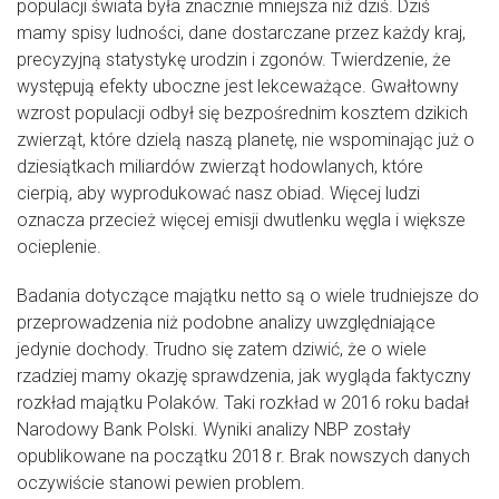
populacji świata była znacznie mniejsza niż dziś. Dziś
mamy spisy ludności, dane dostarczane przez każdy kraj,
precyzyjną statystykę urodzin i zgonów. Twierdzenie, że
występują efekty uboczne jest lekceważące. Gwałtowny
wzrost populacji odbył się bezpośrednim kosztem dzikich
zwierząt, które dzielą naszą planetę, nie wspominając już o
dziesiątkach miliardów zwierząt hodowlanych, które
cierpią, aby wyprodukować nasz obiad. Więcej ludzi
oznacza przecież więcej emisji dwutlenku węgla i większe
ocieplenie.
Badania dotyczące majątku netto są o wiele trudniejsze do
przeprowadzenia niż podobne analizy uwzględniające
jedynie dochody. Trudno się zatem dziwić, że o wiele
rzadziej mamy okazję sprawdzenia, jak wygląda faktyczny
rozkład majątku Polaków. Taki rozkład w 2016 roku badał
Narodowy Bank Polski. Wyniki analizy NBP zostały
opublikowane na początku 2018 r. Brak nowszych danych
oczywiście stanowi pewien problem.