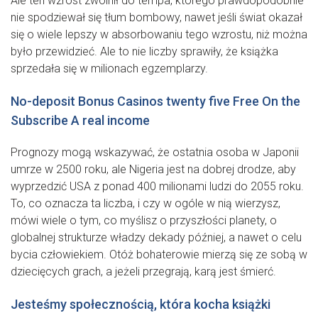
Ale ten wzrost zwolnił do tempa, którego prawdopodobnie
nie spodziewał się tłum bombowy, nawet jeśli świat okazał
się o wiele lepszy w absorbowaniu tego wzrostu, niż można
było przewidzieć. Ale to nie liczby sprawiły, że książka
sprzedała się w milionach egzemplarzy.
No-deposit Bonus Casinos twenty five Free On the
Subscribe A real income
Prognozy mogą wskazywać, że ostatnia osoba w Japonii
umrze w 2500 roku, ale Nigeria jest na dobrej drodze, aby
wyprzedzić USA z ponad 400 milionami ludzi do 2055 roku.
To, co oznacza ta liczba, i czy w ogóle w nią wierzysz,
mówi wiele o tym, co myślisz o przyszłości planety, o
globalnej strukturze władzy dekady później, a nawet o celu
bycia człowiekiem. Otóż bohaterowie mierzą się ze sobą w
dziecięcych grach, a jeżeli przegrają, karą jest śmierć.
Jesteśmy społecznością, która kocha książki