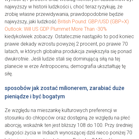
najwyższy w historii ludzkości i, choć teraz ryzykuję, że
zrobię własne przewidywania, prawdopodobnie będzie
najwyższy, jaki ludzkość
British Pound: GBP/USD (GBP=X)
Outlook: Will US GDP Plummet More Than -30%
kiedykolwiek zobaczy. Ostatecznie nastąpiło to pod koniec
prawie dekady wzrostu powyżej 2 procent, po prawie 70
latach, w których globalna produkcja zwiększyła się ponad
dwukrotnie. Jeśli ludzie stali się dominującą siłą na tej
planecie w erze Antropocenu, demografia ukształtuję tę
siłę.
sposobów jak zostać milionerem, zarabiać duże
pieniądze i być bogatym
Ze względu na mieszankę kulturowych preferencji w
stosunku do chłopców oraz dostępną ze względu na płeć
aborcję, wskaźnik ten jest bliższy 108 do 100. Przy średniej
długości życia w Indiach wynoszącej dziś nieco poniżej 70