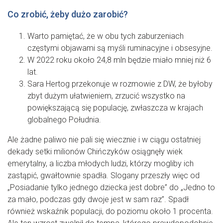
Co zrobić, żeby dużo zarobić?
Warto pamiętać, że w obu tych zaburzeniach
częstymi objawami są myśli ruminacyjne i obsesyjne.
W 2022 roku około 24,8 mln będzie miało mniej niż 6
lat.
Sara Hertog przekonuje w rozmowie z DW, że byłoby
zbyt dużym ułatwieniem, zrzucić wszystko na
powiększającą się populację, zwłaszcza w krajach
globalnego Południa.
Ale żadne paliwo nie pali się wiecznie i w ciągu ostatniej
dekady setki milionów Chińczyków osiągnęły wiek
emerytalny, a liczba młodych ludzi, którzy mogliby ich
zastąpić, gwałtownie spadła. Slogany przeszły więc od
„Posiadanie tylko jednego dziecka jest dobre” do „Jedno to
za mało, podczas gdy dwoje jest w sam raz”. Spadł
również wskaźnik populacji, do poziomu około 1 procenta.