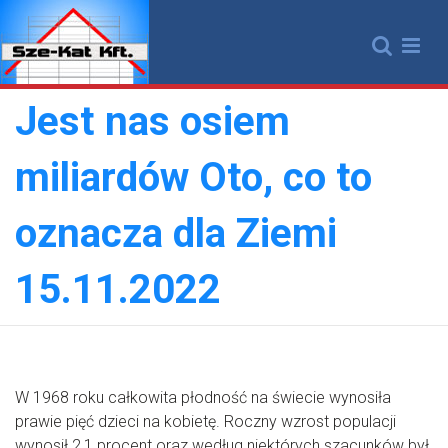
Skip
to
content
Jest nas osiem
miliardów Oto, co to
oznacza dla Ziemi
15.11.2022
W 1968 roku całkowita płodność na świecie wynosiła
prawie pięć dzieci na kobietę. Roczny wzrost populacji
wynosił 2,1 procent oraz według niektórych szacunków był