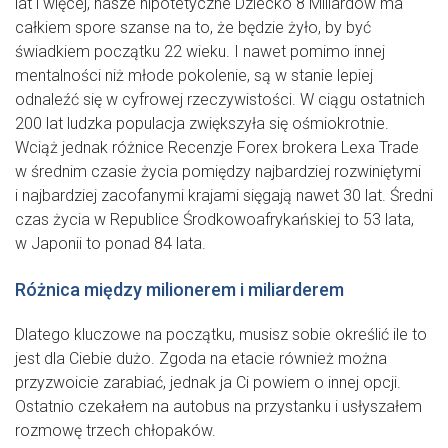
lat i więcej, nasze hipotetyczne Dziecko 8 Miliardów ma
całkiem spore szanse na to, że będzie żyło, by być
świadkiem początku 22 wieku. I nawet pomimo innej
mentalności niż młode pokolenie, są w stanie lepiej
odnaleźć się w cyfrowej rzeczywistości. W ciągu ostatnich
200 lat ludzka populacja zwiększyła się ośmiokrotnie.
Wciąż jednak różnice Recenzje Forex brokera Lexa Trade
w średnim czasie życia pomiędzy najbardziej rozwiniętymi
i najbardziej zacofanymi krajami sięgają nawet 30 lat. Średni
czas życia w Republice Środkowoafrykańskiej to 53 lata,
w Japonii to ponad 84 lata.
Różnica między milionerem i miliarderem
Dlatego kluczowe na początku, musisz sobie określić ile to
jest dla Ciebie dużo. Zgoda na etacie również można
przyzwoicie zarabiać, jednak ja Ci powiem o innej opcji.
Ostatnio czekałem na autobus na przystanku i usłyszałem
rozmowę trzech chłopaków.