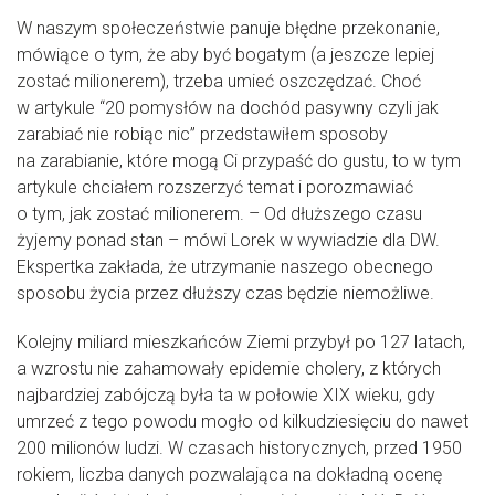
W naszym społeczeństwie panuje błędne przekonanie,
mówiące o tym, że aby być bogatym (a jeszcze lepiej
zostać milionerem), trzeba umieć oszczędzać. Choć
w artykule “20 pomysłów na dochód pasywny czyli jak
zarabiać nie robiąc nic” przedstawiłem sposoby
na zarabianie, które mogą Ci przypaść do gustu, to w tym
artykule chciałem rozszerzyć temat i porozmawiać
o tym, jak zostać milionerem. – Od dłuższego czasu
żyjemy ponad stan – mówi Lorek w wywiadzie dla DW.
Ekspertka zakłada, że utrzymanie naszego obecnego
sposobu życia przez dłuższy czas będzie niemożliwe.
Kolejny miliard mieszkańców Ziemi przybył po 127 latach,
a wzrostu nie zahamowały epidemie cholery, z których
najbardziej zabójczą była ta w połowie XIX wieku, gdy
umrzeć z tego powodu mogło od kilkudziesięciu do nawet
200 milionów ludzi. W czasach historycznych, przed 1950
rokiem, liczba danych pozwalająca na dokładną ocenę