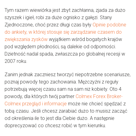
Tym razem wiewiórka jest zbyt zachłanna, zjada za dużo
szyszek i igieł, robi za duże ognisko z gałęzi. Stany
Zjednoczone, choć przez długi czas były
Opinie podobne
do ankiety, w której stosuje się zarządzanie czasem do
zwiększania zysków
wyjątkiem wśród bogatych krajów
pod względem płodności, są dalekie od odporności.
Dzietność nadal spada, zwłaszcza po globalnej recesji w
2007 roku.
Zanim jednak zaczniesz tworzyć niepotrzebne scenariusze,
poznaj powody tego zachowania. Mężczyźni z reguły
potrzebują więcej czasu sam na sam niż kobiety. Oto 4
powody, dla których twój partner
Colmex Forex Broker-
Colmex przegląd i informacje
może nie chcieć spędzać z
tobą czasu. Jeśli chcesz zarabiać dużo to musisz zacząć
od określenia ile to jest dla Ciebie dużo. A następnie
doprecyzować co chcesz robić w tym kierunku.