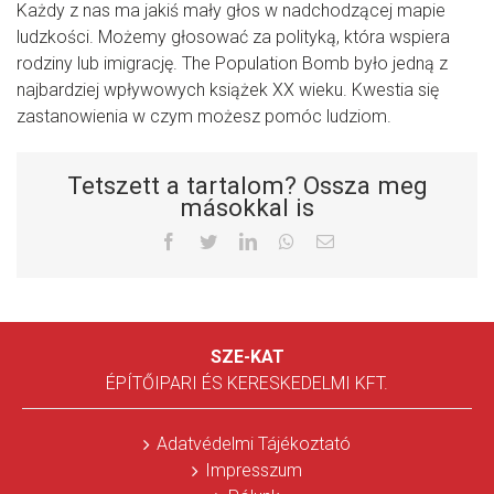
Każdy z nas ma jakiś mały głos w nadchodzącej mapie
ludzkości. Możemy głosować za polityką, która wspiera
rodziny lub imigrację. The Population Bomb było jedną z
najbardziej wpływowych książek XX wieku. Kwestia się
zastanowienia w czym możesz pomóc ludziom.
Tetszett a tartalom? Ossza meg
másokkal is
Facebook
Twitter
LinkedIn
Whatsapp
Email
SZE-KAT
ÉPÍTŐIPARI ÉS KERESKEDELMI KFT.
Adatvédelmi Tájékoztató
Impresszum