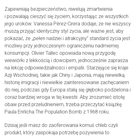
Zapewniają bezpieczeństwo, niwelują zmartwienia
i pozwalają cieszyć się życiem, korzystając ze wszystkich
jego uroków. Vanessa Pérez-Cirera dodaje, że nie wszyscy
muszą przyjąć identyczny styl życia, ale ważne jest, aby
pokazać, że „pełen nadziei i atrakcyjny” standard życia jest
możliwy przy jednoczesnym ograniczeniu nadmiernej
konsumpcji. Olivier Tallec opowiada nową przygodę
wiewiórki z lekkością i dowcipem, jednocześnie zaprasza
na lekcję odpowiedzialności i empatii. Starzejące się kraje
Azji Wschodniej, takie jak Chiny i Japonia, mają niewielką
historię imigracji i niewielkie zainteresowanie zachęcaniem
do niej, podczas gdy Europa stałą się głęboko podzielona i
coraz bardziej wroga w tej kwestii. Aby zrozumieć istotę
obaw przed przeludnieniem, trzeba przeczytać książkę
Paula Enrlicha The Population Bomb z 1968 roku.
Dzisiaj jeśli masz do zaoferowania komuś chleb czyli
produkt, który zaspokaja potrzebę pożywienia to