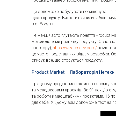
Трошки дизайнер, трошки аналітик, трошки 
Це допоможе побудувати позиціонування, яке
щодо продукту. Витрати виявилися більшими
в онбордінг.
Не менш часто плутають поняття Product Man
методологіями розвитку продукту. Основна п
простору),
https://wizardsdev.com/
замість «
це часто представники відділу розробки. О
описує все, що стосується продукту.
Product Market – Лабораторія Нетехні
При цьому продакт має активно взаємодіяти
та менеджерами проєктів. За 91 лекцію студ
та роботи з масштабними проєктами. 16 пор
для себе. У цьому вам допоможе тест на про