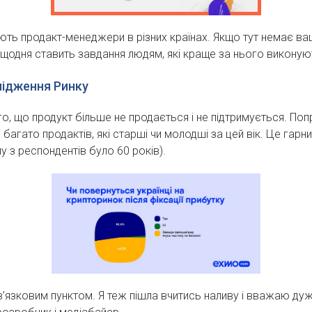
ють продакт-менеджери в різних країнах. Якщо тут немає вашо
 щодня ставить завдання людям, які краще за нього викону
лідження Ринку
го, що продукт більше не продається і не підтримується. По
і багато продактів, які старші чи молодші за цей вік. Це га
 з респондентів було 60 років).
язковим пунктом. Я теж пішла вчитись наливу і вважаю дуже