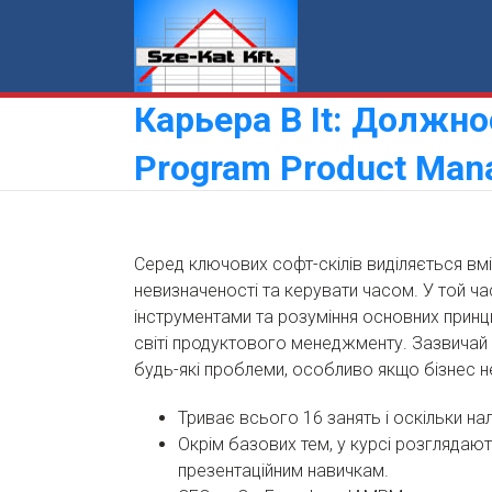
Skip
to
content
Карьера В It: Должно
Program Product Man
Серед ключових софт-скілів виділяється вм
невизначеності та керувати часом. У той ча
інструментами та розуміння основних принц
світі продуктового менеджменту. Зазвичай 
будь-які проблеми, особливо якщо бізнес н
Триває всього 16 занять і оскільки н
Окрім базових тем, у курсі розглядають
презентаційним навичкам.