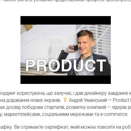
динг користувача, що залучає, і дав дизайнеру завдання н
на додавання нових екранів.
Андрій Уманський — Product
ає досвід побудови стартапів, розвитку компаній — лідерів 
у, маркетплейсами, соціальними мережами та e-commerce.
рафіку. Ви отримаєте сертифікат, який можна повісити на робо