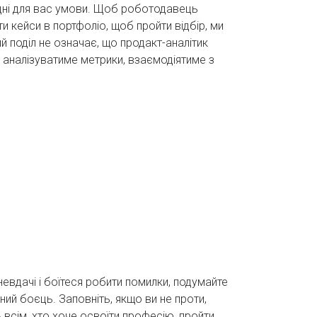
ідні для вас умови. Щоб роботодавець
и кейси в портфоліо, щоб пройти відбір, ми
й поділ не означає, що продакт-аналітик
аналізуватиме метрики, взаємодіятиме з
невдачі і боїтеся робити помилки, подумайте
ий боєць. Заповніть, якщо ви не проти,
всім, хто хоче освоїти професію, пройти