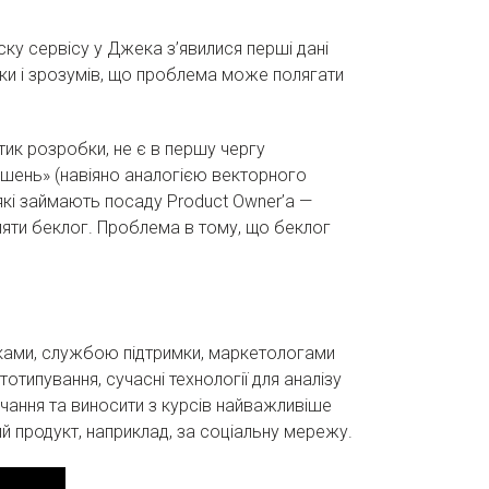
ску сервісу у Джека з’явилися перші дані
ки і зрозумів, що проблема може полягати
тик розробки, не є в першу чергу
рішень» (навіяно аналогією векторного
які займають посаду Product Owner’а —
ляти беклог. Проблема в тому, що беклог
иками, службою підтримки, маркетологами
типування, сучасні технології для аналізу
чання та виносити з курсів найважливіше
й продукт, наприклад, за соціальну мережу.