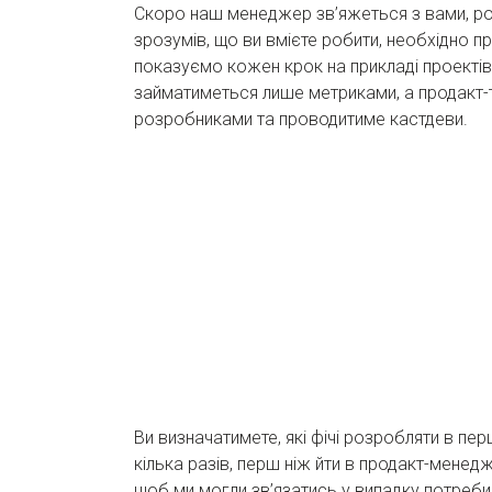
Скоро наш менеджер зв’яжеться з вами, роз
зрозумів, що ви вмієте робити, необхідно п
показуємо кожен крок на прикладі проектів 
займатиметься лише метриками, а продакт-
розробниками та проводитиме кастдеви.
Ви визначатимете, які фічі розробляти в пе
кілька разів, перш ніж йти в продакт-менед
щоб ми могли зв’язатись у випадку потреби