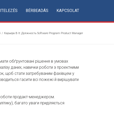
ITELEZÉS
BÉRBEADÁS
KAPCSOLAT
ї
/
Карьера В It: Должность Software Program Product Manager
ймати обґрунтовані рішення в умовах
налізу даних, навички роботи з проектними
ок, щоб стати затребуваним фахівцем у
оводиться гасити всі пожежі й вирішувати
о роботи продакт-менеджером.
алітику), багато уваги приділяється