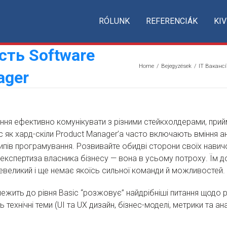
RÓLUNK
REFERENCIÁK
KIV
сть Software
Home
/
Bejegyzések
/
IT Вакансі
ager
іння ефективно комунікувати з різними стейкхолдерами, при
с як хард-скіли Product Manager’a часто включають вміння а
ипів програмування. Розвивайте обидві сторони своїх навич
експертиза власника бізнесу — вона в усьому потроху. Їм д
евеликий і ще немає якоїсь сильної команди й можливостей.
алежить до рівня Basic “розжовує” найдрібніші питання щод
 технічні теми (UI та UX дизайн, бізнес-моделі, метрики та ан