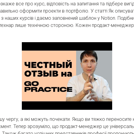
каже все про курс, відповість на запитання та підбере виг
равильно оформити проекти в портфоліо. У статті Як описуват
з наших курсів і даємо заповнений шаблон у Notion. Подібни
технар лише технічною стороною. Кожен продакт-менеджер 
ршу чергу, а які можуть почекати. Якщо ви тяжко переносите 
жмент. Тепер зрозуміло, що продакт-менеджер це універсальн
. Також багато успішних представників професії пропонують 