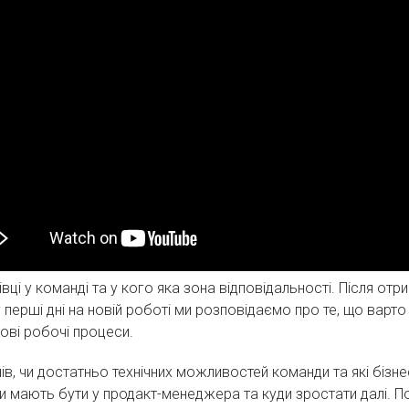
івці у команді та у кого яка зона відповідальності. Після о
у перші дні на новій роботі ми розповідаємо про те, що варт
ові робочі процеси.
, чи достатньо технічних можливостей команди та які бізнес-
чки мають бути у продакт-менеджера та куди зростати далі. 