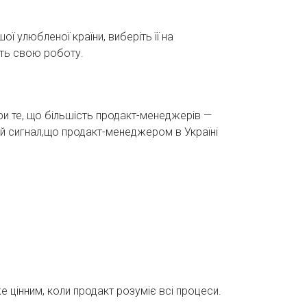
ї улюбленої країни, виберіть її на
ють свою роботу.
при те, що більшість продакт-менеджерів —
рний сигнал,що продакт-менеджером в Україні
 цінним, коли продакт розуміє всі процеси.