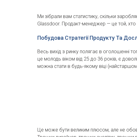
Ми зібрали вам статистику, скільки заробля
Glassdoor. Продакт-менеджер — це той, хто
Побудова Стратегії Продукту Та Дос
Весь вихід з ринку полягає в оголошенні то
це молодь віком від 25 до 36 років, є довол
можна стати в будь-якому віці (найстаршому
Це може бути великим плюсом, але не обов’