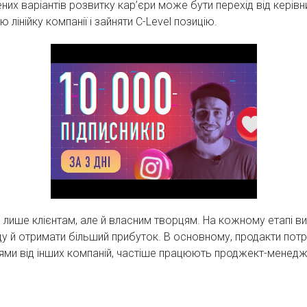
них варіантів розвитку кар’єри може бути перехід від керів
інійку компанії і зайняти С-Level позицію.
 лише клієнтам, але й власним творцям. На кожному етапі в
 й отримати більший прибуток. В основному, продакти потріб
нями від інших компаній, частіше працюють проджект-менедж