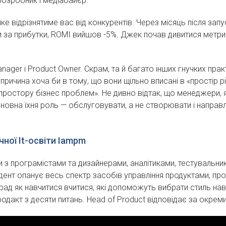
розробник і медіабайєр.
 відрізнятиме вас від конкурентів. Через місяць після запу
 за прибутки, ROMI вийшов -5%. Джек почав дивитися метри
ager і Product Owner. Скрам, та й багато інших гнучких прак
ричина хоча би в тому, що вони щільно вписані в «простір 
простору бізнес проблем». Не дивно відтак, що менеджери, 
сновна їхня роль — обслуговувати, а не створювати і направ
чної It-освіти Iampm
 з програмістами та дизайнерами, аналітиками, тестувальн
ент опанує весь спектр засобів управління продуктами, прото
ад як навчитися вчитися, які допоможуть вибрати стиль нав
дакт з десяти питань. Head of Product відповідає за окреми