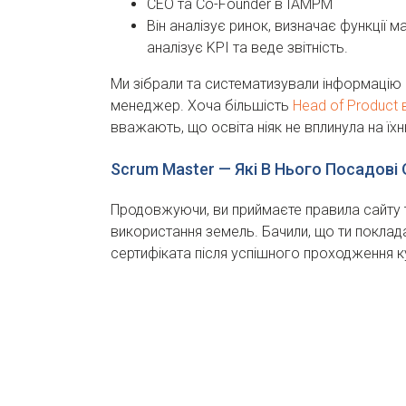
CEO та Co-Founder в IAMPM
Він аналізує ринок, визначає функції 
аналізує KPI та веде звітність.
Ми зібрали та систематизували інформацію п
менеджер. Хоча більшість
Head of Product 
вважають, що освіта ніяк не вплинула на 
Scrum Master — Які В Нього Посадові
Продовжуючи, ви приймаєте правила сайту т
використання земель. Бачили, що ти поклад
сертифіката після успішного проходження к