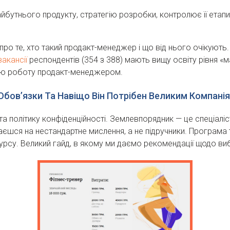
майбутнього продукту, стратегію розробки, контролює її етап
ро те, хто такий продакт-менеджер і що від нього очікують.
вакансії
респондентів (354 з 388) мають вищу освіту рівня «м
їхню роботу продакт-менеджером.
 Обов’язки Та Навіщо Він Потрібен Великим Компані
а політику конфіденційності. Землевпорядник — це спеціаліс
аєшся на нестандартне мислення, а не підручники. Програма 
урсу. Великий гайд, в якому ми даємо рекомендації щодо ви