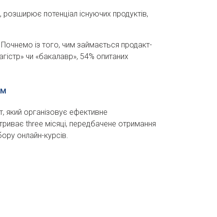
и, розширює потенціал існуючих продуктів,
 Почнемо із того, чим займається продакт-
агістр» чи «бакалавр», 54% опитаних
ям
т, який організовує ефективне
триває three місяці, передбачене отримання
бору онлайн-курсів.