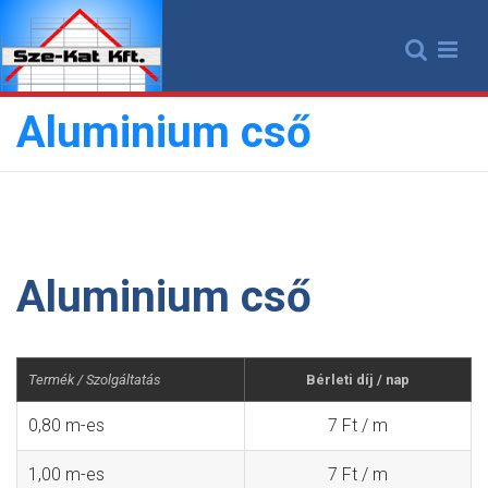
Skip
to
content
Aluminium cső
Aluminium cső
Termék / Szolgáltatás
Bérleti díj / nap
0,80 m-es
7 Ft / m
1,00 m-es
7 Ft / m