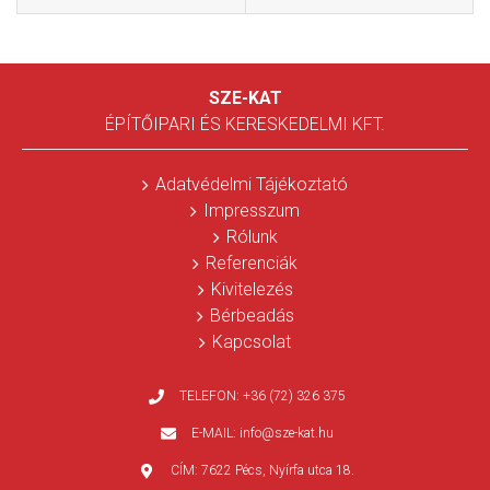
SZE-KAT
ÉPÍTŐIPARI ÉS KERESKEDELMI KFT.
Adatvédelmi Tájékoztató
Impresszum
Rólunk
Referenciák
Kivitelezés
Bérbeadás
Kapcsolat
TELEFON:
+36 (72) 326 375
E-MAIL:
info@sze-kat.hu
CÍM:
7622 Pécs, Nyírfa utca 18.