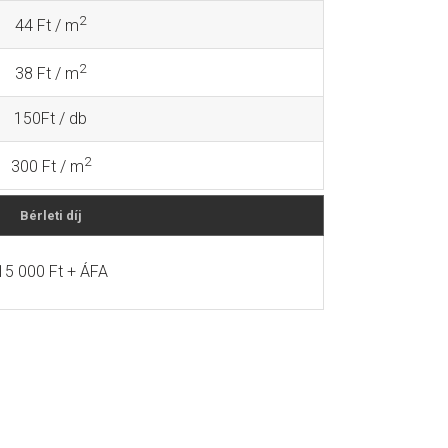
2
44 Ft / m
2
38 Ft / m
150Ft / db
2
300 Ft / m
Bérleti díj
15 000 Ft + ÁFA