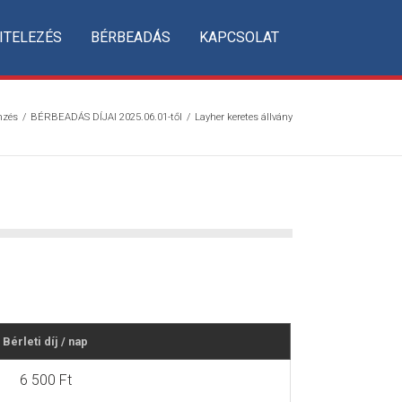
ITELEZÉS
BÉRBEADÁS
KAPCSOLAT
nzés
/
BÉRBEADÁS DÍJAI 2025.06.01-től
/
Layher keretes állvány
Bérleti díj / nap
6 500 Ft