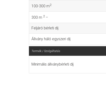
2
100-300 m
2
300 m
–
Feljáró bérleti díj
Állvány háló egyszeri díj
Termék / Szolgáltatás
Minimális állványbérleti díj