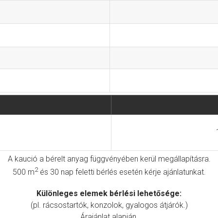
A kaució a bérelt anyag függvényében kerül megállapításra.
2
500 m
és 30 nap feletti bérlés esetén kérje ajánlatunkat.
Különleges elemek bérlési lehetősége:
(pl. rácsostartók, konzolok, gyalogos átjárók.)
Árajánlat alapján.