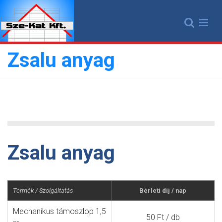
Skip
to
content
Zsalu anyag
Zsalu anyag
Termék / Szolgáltatás
Bérleti díj / nap
Mechanikus támoszlop 1,5
50 Ft / db