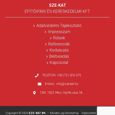
SZE-KAT
ÉPÍTŐIPARI ÉS KERESKEDELMI KFT.
Adatvédelmi Tájékoztató
Impresszum
Rólunk
Referenciák
Kivitelezés
Bérbeadás
Kapcsolat
TELEFON:
+36 (72) 326 375
E-MAIL:
info@sze-kat.hu
CÍM:
7622 Pécs, Nyírfa utca 18.
Copyright © 2020
SZE-KAT Kft.
— Minden jog fenntartva. Fejlesztette:
WEBPRO