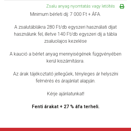
Zsalu anyag nyomtatás vagy letöltés
Minimum bérleti díj: 7 000 Ft + ÁFA.
A zsalutáblákra 280 Ft/db egyszeri használati díjat
használunk fel, illetve 140 Ft/db egyszeri díj a tábla
zsaluolajos kezelése
A kaució a bérlet anyag mennyiségének függvényében
kerül kiszámításra.
Az árak tájékoztató jellegűek, tényleges ár helyszíni
felmérés és árajánlat alapján.
Kérje ajánlatunkat!
Fenti árakat + 27 % áfa terheli.