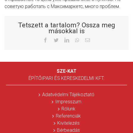
советую работать с Максимаркетс, много проблем.
Tetszett a tartalom? Ossza meg
másokkal is
Facebook
Twitter
LinkedIn
Whatsapp
Email
SZE-KAT
ÉPÍTŐIPARI ÉS KERESKEDELMI KFT.
Adatvédelmi Tájékoztató
Impresszum
Rólunk
Referenciák
Kivitelezés
Bérbeadás