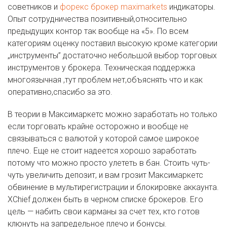
советников и
форекс брокер maximarkets
индикаторы.
Опыт сотрудничества позитивный,относительно
предыдущих контор так вообще на «5». По всем
категориям оценку поставил высокую кроме категории
„инструменты” достаточно небольшой выбор торговых
инструментов у брокера. Техническая поддержка
многоязычная ,тут проблем нет,объяснять что и как
оперативно,спасибо за это.
В теории в Максимаркетс можно заработать но только
если торговать крайне осторожно и вообще не
связываться с валютой у которой самое широкое
плечо. Еще не стоит надеется хорошо заработать
потому что можно просто улететь в бан. Стоить чуть-
чуть увеличить депозит, и вам грозит Максимаркетс
обвинение в мультирегистрации и блокировке аккаунта.
XChief должен быть в черном списке брокеров. Его
цель — набить свои карманы за счет тех, кто готов
клюнуть на запредельное плечо и бонусы.