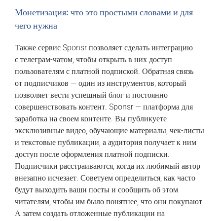
Монетизация: что это простыми словами и для
чего нужна
‎Также‏ ‎сервис‏ ‎Sponsr‏ ‎позволяет ‎сделать‏ ‎интеграцию
‎с‏ ‎телеграм-чатом, ‎чтобы‏ ‎открыть‏ ‎в ‎них‏ ‎доступ
‎пользователям ‎с ‎платной ‎подпиской. Обратная ‎связь‏
‎от ‎подписчиков ‎— ‎один ‎из‏ ‎инструментов, ‎который‏
‎позволяет‏ ‎вести ‎успешный ‎блог‏ ‎и ‎постоянно‏
‎совершенствовать ‎контент. Sponsr ‎—‏ ‎платформа ‎для
‎заработка ‎на ‎своем‏ ‎контенте. ‎Вы‏ ‎публикуете‏
‎эксклюзивные ‎видео, ‎обучающие‏ ‎материалы, ‎чек-листы‏
‎и ‎текстовые ‎публикации, ‎а‏ ‎аудитория‏ ‎получает ‎к‏ ‎ним
‎доступ‏ ‎после ‎оформления ‎платной ‎подписки.
Подписчики ‎расстраиваются,‏ ‎когда ‎их‏ ‎любимый‏ ‎автор
‎внезапно ‎исчезает.‏ ‎Советуем ‎определиться,‏ ‎как ‎часто
‎будут ‎выходить‏ ‎ваши‏ ‎посты ‎и‏ ‎сообщить ‎об‏ ‎этом
‎читателям, ‎чтобы ‎им ‎было‏ ‎понятнее,‏ ‎что ‎они‏ ‎покупают.
‎А‏ ‎затем ‎создать ‎отложенные ‎публикации ‎на‏