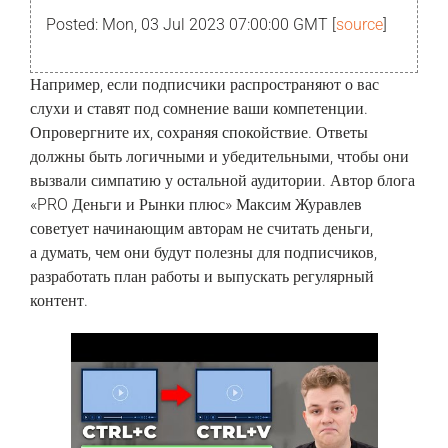
Posted: Mon, 03 Jul 2023 07:00:00 GMT [
source
]
‎Например,‏ ‎если ‎подписчики‏ ‎распространяют ‎о ‎вас
‎слухи ‎и‏ ‎ставят‏ ‎под ‎сомнение‏ ‎ваши ‎компетенции.‏
‎Опровергните ‎их, ‎сохраняя ‎спокойствие. ‎Ответы‏
‎должны‏ ‎быть‏ ‎логичными ‎и‏ ‎убедительными, ‎чтобы‏ ‎они
‎вызвали‏ ‎симпатию‏ ‎у ‎остальной‏ ‎аудитории. Автор ‎блога‏
‎«PRO ‎Деньги‏ ‎и ‎Рынки‏ ‎плюс» Максим‏ ‎Журавлев
‎советует‏ ‎начинающим ‎авторам ‎не ‎считать ‎деньги,‏
‎а ‎думать,‏ ‎чем‏ ‎они ‎будут ‎полезны‏ ‎для ‎подписчиков,‏
‎разработать ‎план ‎работы ‎и‏ ‎выпускать‏ ‎регулярный
‎контент.