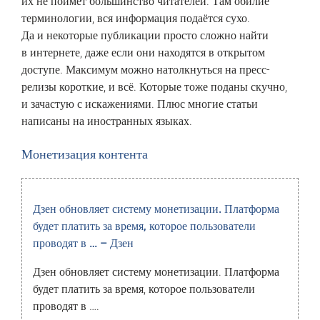
‎их ‎не ‎поймёт ‎большинство‏ ‎читателей. ‎Там‏ ‎обилие‏
‎терминологии, ‎вся ‎информация‏ ‎подаётся ‎сухо.‏
‎Да ‎и ‎некоторые ‎публикации‏ ‎просто‏ ‎сложно ‎найти‏
‎в ‎интернете,‏ ‎даже ‎если ‎они ‎находятся ‎в‏ ‎открытом‏
‎доступе. ‎Максимум‏ ‎можно ‎натолкнуться‏ ‎на ‎пресс-
релизы ‎короткие, ‎и ‎всё.‏ ‎Которые‏ ‎тоже‏ ‎поданы ‎скучно,‏
‎и ‎зачастую‏ ‎с ‎искажениями.‏ ‎Плюс‏ ‎многие ‎статьи‏
‎написаны ‎на ‎иностранных ‎языках.
Монетизация контента
Дзен обновляет систему монетизации. Платформа
будет платить за время, которое пользователи
проводят в … – Дзен
Дзен обновляет систему монетизации. Платформа
будет платить за время, которое пользователи
проводят в ….