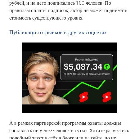
‎рублей, ‎и ‎на‏ ‎него ‎подписались‏ ‎100 ‎человек. ‎По‏
‎правилам ‎оплаты ‎подписок, ‎автор ‎не‏ ‎может‏ ‎поднимать
‎стоимость‏ ‎существующего ‎уровня.
Публикация ‎отрывков ‎в‏ ‎других‏ ‎соцсетях
А в рамках партнерской программы охваты должны
составлять не менее человек в сутки. Хотите разместить
подобный текст у себя в блоге или на сайте, но не