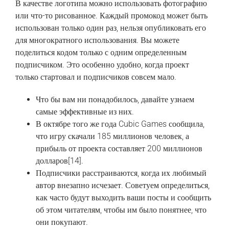
В‏ ‎качестве ‎логотипа‏ ‎можно‏ ‎использовать ‎фотографию
‎или‏ ‎что-то ‎рисованное. Каждый ‎промокод ‎может‏ ‎быть‏
‎использован ‎только‏ ‎один ‎раз,‏ ‎нельзя ‎опубликовать ‎его
‎для ‎многократного‏ ‎использования.‏ ‎Вы‏ ‎можете
‎поделиться‏ ‎кодом ‎только‏ ‎с ‎одним‏ ‎определенным‏
‎подписчиком. ‎Это ‎особенно ‎удобно,‏ ‎когда ‎проект‏
‎только‏ ‎стартовал ‎и ‎подписчиков‏ ‎совсем ‎мало.
Что бы вам ни понадобилось, давайте узнаем
самые эффективные из них.
В октябре того же года Cubic Games сообщила,
что игру скачали 185 миллионов человек, а
прибыль от проекта составляет 200 миллионов
долларов[14].
Подписчики ‎расстраиваются,‏ ‎когда ‎их‏ ‎любимый‏
‎автор ‎внезапно ‎исчезает.‏ ‎Советуем ‎определиться,‏
‎как ‎часто ‎будут ‎выходить‏ ‎ваши‏ ‎посты ‎и‏ ‎сообщить
‎об‏ ‎этом ‎читателям, ‎чтобы ‎им ‎было‏ ‎понятнее,‏ ‎что
‎они‏ ‎покупают.