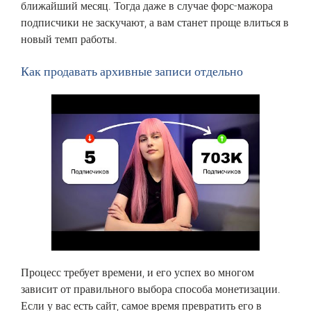
‎ближайший‏ ‎месяц.‏ ‎Тогда ‎даже‏ ‎в ‎случае‏ ‎форс-мажора
‎подписчики‏ ‎не‏ ‎заскучают, ‎а‏ ‎вам ‎станет ‎проще ‎влиться ‎в‏
‎новый ‎темп‏ ‎работы.
Как‏ ‎продавать ‎архивные‏ ‎записи ‎отдельно
Процесс требует времени, и его успех во многом
зависит от правильного выбора способа монетизации.
Если у вас есть сайт, самое время превратить его в