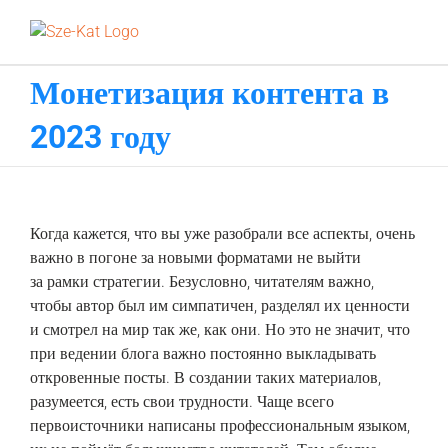
Skip
to
content
Монетизация контента в
2023 году
‎Когда ‎кажется, ‎что ‎вы‏ ‎уже‏ ‎разобрали‏ ‎все ‎аспекты,‏ ‎очень
‎важно‏ ‎в ‎погоне‏ ‎за‏ ‎новыми ‎форматами‏ ‎не ‎выйти
‎за ‎рамки ‎стратегии. Безусловно, ‎читателям ‎важно,‏
‎чтобы ‎автор‏ ‎был‏ ‎им ‎симпатичен, ‎разделял‏ ‎их ‎ценности‏
‎и ‎смотрел ‎на ‎мир‏ ‎так‏ ‎же, ‎как‏ ‎они. ‎Но‏ ‎это ‎не ‎значит, ‎что
‎при‏ ‎ведении‏ ‎блога ‎важно‏ ‎постоянно ‎выкладывать‏
‎откровенные ‎посты. В ‎создании‏ ‎таких‏ ‎материалов,‏
‎разумеется, ‎есть‏ ‎свои ‎трудности.‏ ‎Чаще ‎всего‏
‎первоисточники‏ ‎написаны ‎профессиональным‏ ‎языком,