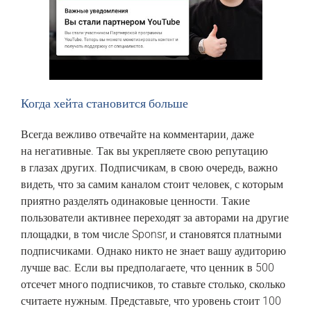
Когда‏ ‎хейта ‎становится‏ ‎больше
‎Всегда‏ ‎вежливо ‎отвечайте ‎на ‎комментарии, ‎даже‏
‎на ‎негативные.‏ ‎Так‏ ‎вы ‎укрепляете ‎свою‏ ‎репутацию
‎в‏ ‎глазах ‎других. Подписчикам,‏ ‎в ‎свою‏ ‎очередь, ‎важно
‎видеть, ‎что ‎за‏ ‎самим‏ ‎каналом‏ ‎стоит ‎человек,‏ ‎с ‎которым‏
‎приятно ‎разделять‏ ‎одинаковые‏ ‎ценности. ‎Такие‏
‎пользователи ‎активнее ‎переходят ‎за ‎авторами‏ ‎на ‎другие‏
‎площадки,‏ ‎в ‎том ‎числе‏ ‎Sponsr, ‎и‏ ‎становятся ‎платными
‎подписчиками. Однако‏ ‎никто ‎не‏ ‎знает ‎вашу ‎аудиторию
‎лучше ‎вас.‏ ‎Если‏ ‎вы ‎предполагаете,‏ ‎что ‎ценник‏ ‎в ‎500
‎отсечет ‎много ‎подписчиков,‏ ‎то‏ ‎ставьте‏ ‎столько, ‎сколько‏
‎считаете ‎нужным. Представьте, ‎что‏ ‎уровень ‎стоит‏ ‎100‏