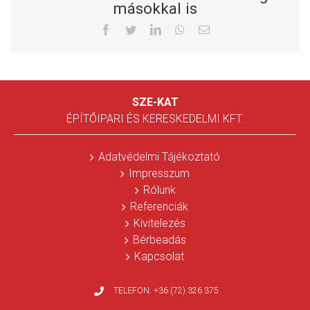
másokkal is
Facebook
Twitter
LinkedIn
Whatsapp
Email
SZE-KAT
ÉPÍTŐIPARI ÉS KERESKEDELMI KFT.
Adatvédelmi Tájékoztató
Impresszum
Rólunk
Referenciák
Kivitelezés
Bérbeadás
Kapcsolat
TELEFON:
+36 (72) 326 375