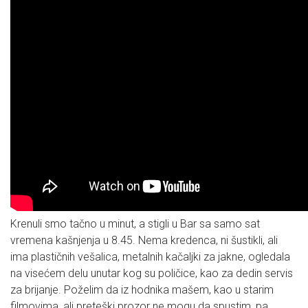
Krenuli smo tačno u minut, a stigli u Bar sa samo sat
vremena kašnjenja u 8.45. Nema kredenca, ni šustikli, ali
ima plastičnih vešalica, metalnih kačaljki za jakne, ogledala
na visećem delu unutar kog su poličice, kao za dedin servis
za brijanje. Poželim da iz hodnika mašem, kao u starim
filmovima, ali preteški prozor ne mogu da spustim, pa