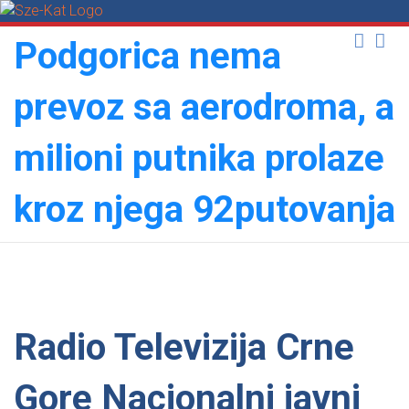
Skip
to
Podgorica nema
content
prevoz sa aerodroma, a
milioni putnika prolaze
kroz njega 92putovanja
Radio Televizija Crne
Gore Nacionalni javni