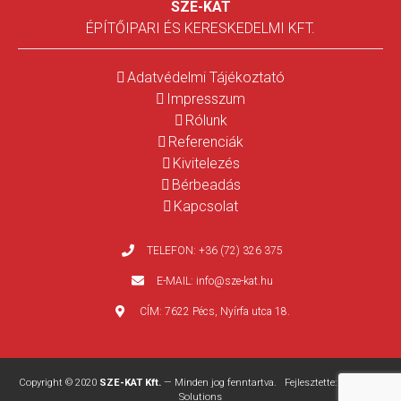
SZE-KAT
ÉPÍTŐIPARI ÉS KERESKEDELMI KFT.
Adatvédelmi Tájékoztató
Impresszum
Rólunk
Referenciák
Kivitelezés
Bérbeadás
Kapcsolat
TELEFON:
+36 (72) 326 375
E-MAIL:
info@sze-kat.hu
CÍM:
7622 Pécs, Nyírfa utca 18.
Copyright © 2020
SZE-KAT Kft.
— Minden jog fenntartva. Fejlesztette:
WEBPRO
Solutions