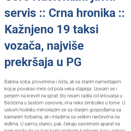
servis :: Crna hronika ::
Kažnjeno 19 taksi
vozača, najviše
prekršaja u PG
Babina soba, provetrena i čista, ali sa starim nameštajem
koji je povukao miris od pola veka stajanja. Izuvam se i
penjem na krevet na sprat, što nisam radila od letovanja u
Bečićima u šestom osnovne, ima neke simbolike u tome. U
uskom hodniku mimoilazim se sa starijim gospođama sa
kariranim torbama, ali i mladima sa velikim rančevima na
leđima. U samoj stanici, pak, čekaju savremeni aparat na
kom može da se kupi karta platnom karticom, kao i sokovi