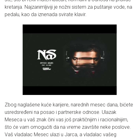
kretanja. Najzanimljiviji je nožni sistem za puštanje vode, na
pedalu, kao da iznenada svirate klavir.
Zbog naglašene kuće karijere, narednih mesec dana, bićete
usredsređeni na posao i partnerske odnose. Ulazak
Meseca u vaš znak čini vas još praktičnijim i racionalnijim,
što će vam omogućiti da na vreme završite neke poslove.
Vaš vladalac Mesec ulazi u Jarca, a vladalac vašeg