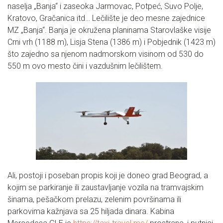
naselja „Banja“ i zaseoka Jarmovac, Potpeć, Suvo Polje,
Kratovo, Gračanica itd… Lečilište je deo mesne zajednice
MZ „Banja“. Banja je okružena planinama Starovlaške visije
Crni vrh (1188 m), Lisja Stena (1386 m) i Pobjednik (1423 m)
što zajedno sa njenom nadmorskom visinom od 530 do
550 m ovo mesto čini i vazdušnim lečilištem.
Ali, postoji i poseban propis koji je doneo grad Beograd, a
kojim se parkiranje ili zaustavljanje vozila na tramvajskim
šinama, pešačkom prelazu, zelenim površinama ili
parkovima kažnjava sa 25 hiljada dinara. Kabina