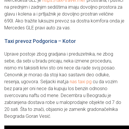
Mercedesa GLE je
https://taxi-travel.me/
prostrana, i putnici
na prednjim i zadnjim sedištima imaju dovoljno prostora za
glavu i kolena a i prtljažnik je dovoljno prostran veličine
690l. Ako tražite luksuzni prevoz sa dostra komfora onda je
Mercedes GLE pravi auto za vas.
Taxi prevoz Podgorica – Kotor
Uprave postoje zbog gradjana i preduzetnika, ne zbog
sebe, da sebi u bradu pricaju, neka izmene proceduru,
nismo mi taksisiti krivi sto oni nece da rade svoj posao.
Cenovnik je morao da stoji kao sastavni deo odluke,
resenja, ugovora. Seljacki inat,ja
nas taxi pg
cu da vozim
bez para jer oni nece da kupuju los benzin odnosno
svercovanu naftu od mene. Decembra u Beogradu je
zabranjena dostava robe u maloprodajne objekte od 7 do
20 sati. Šta to znači, objasnio je zamenik gradonačelnika
Beograda Goran Vesić.