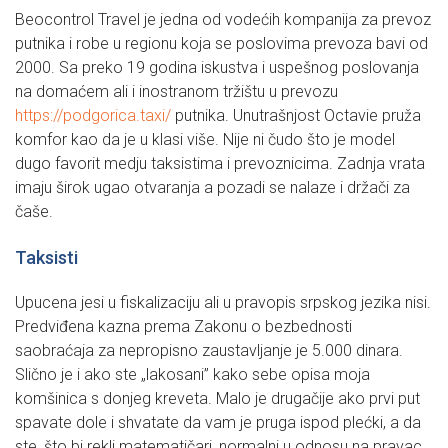
Beocontrol Travel je jedna od vodećih kompanija za prevoz
putnika i robe u regionu koja se poslovima prevoza bavi od
2000. Sa preko 19 godina iskustva i uspešnog poslovanja
na domaćem ali i inostranom tržištu u prevozu
https://podgorica.taxi/
putnika. Unutrašnjost Octavie pruža
komfor kao da je u klasi više. Nije ni čudo što je model
dugo favorit medju taksistima i prevoznicima. Zadnja vrata
imaju širok ugao otvaranja a pozadi se nalaze i držači za
čaše.
Taksisti
Upucena jesi u fiskalizaciju ali u pravopis srpskog jezika nisi.
Predviđena kazna prema Zakonu o bezbednosti
saobraćaja za nepropisno zaustavljanje je 5.000 dinara.
Slično je i ako ste „lakosani” kako sebe opisa moja
komšinica s donjeg kreveta. Malo je drugačije ako prvi put
spavate dole i shvatate da vam je pruga ispod plećki, a da
ste, što bi rekli matematičari, normalni u odnosu na pravac