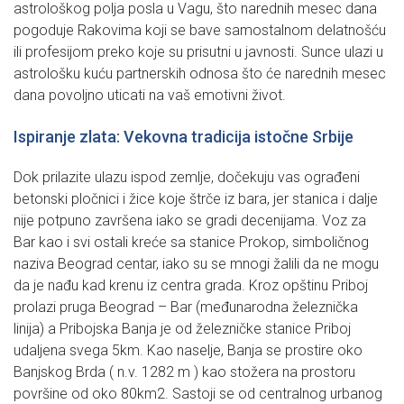
astrološkog polja posla u Vagu, što narednih mesec dana
pogoduje Rakovima koji se bave samostalnom delatnošću
ili profesijom preko koje su prisutni u javnosti. Sunce ulazi u
astrološku kuću partnerskih odnosa što će narednih mesec
dana povoljno uticati na vaš emotivni život.
Ispiranje zlata: Vekovna tradicija istočne Srbije
Dok prilazite ulazu ispod zemlje, dočekuju vas ograđeni
betonski pločnici i žice koje štrče iz bara, jer stanica i dalje
nije potpuno završena iako se gradi decenijama. Voz za
Bar kao i svi ostali kreće sa stanice Prokop, simboličnog
naziva Beograd centar, iako su se mnogi žalili da ne mogu
da je nađu kad krenu iz centra grada. Kroz opštinu Priboj
prolazi pruga Beograd – Bar (međunarodna železnička
linija) a Pribojska Banja je od železničke stanice Priboj
udaljena svega 5km. Kao naselje, Banja se prostire oko
Banjskog Brda ( n.v. 1282 m ) kao stožera na prostoru
površine od oko 80km2. Sastoji se od centralnog urbanog