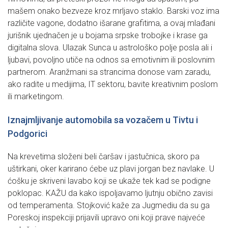
mašem onako bezveze kroz mrljavo staklo. Barski voz ima
različite vagone, dodatno išarane grafitima, a ovaj mlađani
jurišnik ujednačen je u bojama srpske trobojke i krase ga
digitalna slova. Ulazak Sunca u astrološko polje posla ali i
ljubavi, povoljno utiče na odnos sa emotivnim ili poslovnim
partnerom. Aranžmani sa strancima donose vam zaradu,
ako radite u medijima, IT sektoru, bavite kreativnim poslom
ili marketingom.
Iznajmljivanje automobila sa vozačem u Tivtu i
Podgorici
Na krevetima složeni beli čaršav i jastučnica, skoro pa
uštirkani, oker karirano ćebe uz plavi jorgan bez navlake. U
ćošku je skriveni lavabo koji se ukaže tek kad se podigne
poklopac. KAŽU da kako ispoljavamo ljutnju obično zavisi
od temperamenta. Stojković kaže za Jugmediu da su ga
Poreskoj inspekciji prijavili upravo oni koji prave najveće