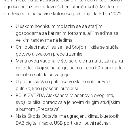
i grickalice, uz neizostavni šalter i stanični kafić. Moderno
uređena stanica sa više koloseka pokazuje da Srbija 2022.
U uskom hodniku mimoilazim se sa starijim
gospođama sa kariranim torbama, ali i mladima sa
velikim rančevima na leđima.
Crni oblaci nadvili su se nad Srbijom i kiša se sručila
gotovo u svakom predelu zemlje.
Mana ovog vagona je što se greje na naftu, za razliku
od ostalih koji su na struju, pa mu treba 50 litara nafte i
nekoliko sati da se zagreje.
U ponudi su Vam putnička vozila, kombi prevoz
putnika, kao i posebni autobusi.
FOLK ZVEZDA Aleksandra Mladenović ovog leta,
svoju publiku obradovala je novim drugim studijskim
albumom „Predstava”.
Naša Škoda Octavia ima ugradjenu klimu, bluetooth,
DAB digitalni radio, USB port kao i putni računar.