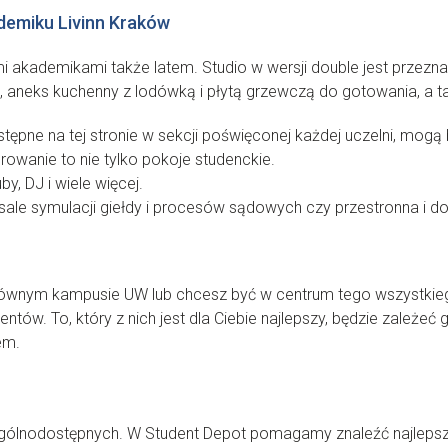
demiku Livinn Kraków
akademikami także latem. Studio w wersji double jest przezna
żki, aneks kuchenny z lodówką i płytą grzewczą do gotowania, a 
tępne na tej stronie w sekcji poświęconej każdej uczelni, mo
wanie to nie tylko pokoje studenckie.
, DJ i wiele więcej.
ale symulacji giełdy i procesów sądowych czy przestronna i 
na głównym kampusie UW lub chcesz być w centrum tego wszystki
tów. To, który z nich jest dla Ciebie najlepszy, będzie zależeć gł
em.
ogólnodostępnych. W Student Depot pomagamy znaleźć najleps