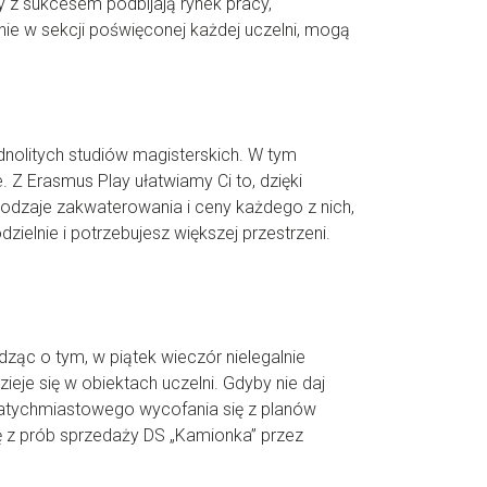
 z sukcesem podbijają rynek pracy,
ie w sekcji poświęconej każdej uczelni, mogą
dnolitych studiów magisterskich. W tym
 Z Erasmus Play ułatwiamy Ci to, dzięki
dzaje zakwaterowania i ceny każdego z nich,
ielnie i potrzebujesz większej przestrzeni.
dząc o tym, w piątek wieczór nielegalnie
ieje się w obiektach uczelni. Gdyby nie daj
 Natychmiastowego wycofania się z planów
ię z prób sprzedaży DS „Kamionka” przez