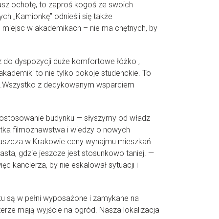
masz ochotę, to zaproś kogoś ze swoich
ch „Kamionkę” odnieśli się także
 miejsc w akademikach – nie ma chętnych, by
z do dyspozycji duże komfortowe łóżko ,
ademiki to nie tylko pokoje studenckie. To
ing.Wszystko z dedykowanym wsparciem
y. Dostosowanie budynku — słyszymy od władz
dentka filmoznawstwa i wiedzy o nowych
Zwłaszcza w Krakowie ceny wynajmu mieszkań
sta, gdzie jeszcze jest stosunkowo taniej. —
ęc kanclerza, by nie eskalował sytuacji i
u są w pełni wyposażone i zamykane na
rze mają wyjście na ogród. Nasza lokalizacja