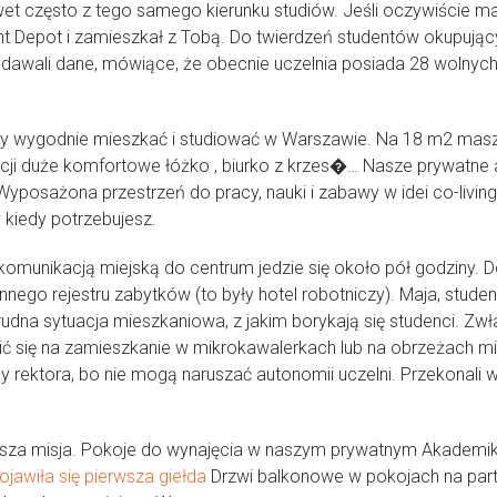
nawet często z tego samego kierunku studiów. Jeśli oczywiście 
 Depot i zamieszkał z Tobą. Do twierdzeń studentów okupujący
awali dane, mówiące, że obecnie uczelnia posiada 28 wolnych
 by wygodnie mieszkać i studiować w Warszawie. Na 18 m2 mas
i duże komfortowe łóżko , biurko z krzes�… Nasze prywatne ak
yposażona przestrzeń do pracy, nauki i zabawy w idei co-liv
iedy potrzebujesz.
ąd komunikacją miejską do centrum jedzie się około pół godzin
innego rejestru zabytków (to były hotel robotniczy). Maja, stu
trudna sytuacja mieszkaniowa, z jakim borykają się studenci. 
ć się na zamieszkanie w mikrokawalerkach lub na obrzeżach mia
y rektora, bo nie mogą naruszać autonomii uczelni. Przekonali wi
sza misja. Pokoje do wynajęcia w naszym prywatnym Akademik
pojawiła się pierwsza giełda
Drzwi balkonowe w pokojach na parte