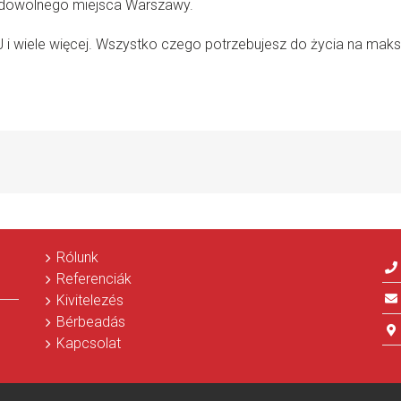
o dowolnego miejsca Warszawy.
J i wiele więcej. Wszystko czego potrzebujesz do życia na ma
Rólunk
Referenciák
Kivitelezés
Bérbeadás
Kapcsolat