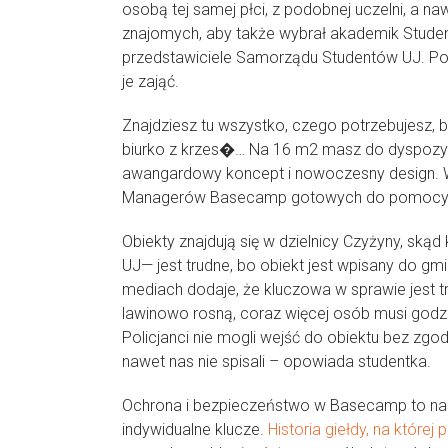
osobą tej samej płci, z podobnej uczelni, a 
znajomych, aby także wybrał akademik Student
przedstawiciele Samorządu Studentów UJ. Pod
je zająć.
Znajdziesz tu wszystko, czego potrzebujesz,
biurko z krzes�… Na 16 m2 masz do dyspozycj
awangardowy koncept i nowoczesny design. W
Managerów Basecamp gotowych do pomocy k
Obiekty znajdują się w dzielnicy Czyżyny, sk
UJ— jest trudne, bo obiekt jest wpisany do gm
mediach dodaje, że kluczowa w sprawie jest 
lawinowo rosną, coraz więcej osób musi godzi
Policjanci nie mogli wejść do obiektu bez zgod
nawet nas nie spisali – opowiada studentka.
Ochrona i bezpieczeństwo w Basecamp to na
indywidualne klucze.
Historia giełdy, na której 