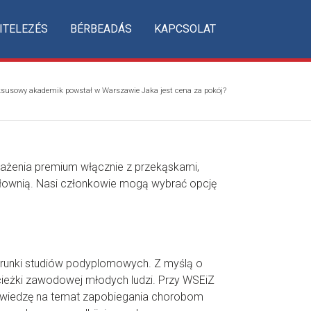
ITELEZÉS
BÉRBEADÁS
KAPCSOLAT
ksusowy akademik powstał w Warszawie Jaka jest cena za pokój?
sażenia premium włącznie z przekąskami,
iłownią. Nasi członkowie mogą wybrać opcję
ierunki studiów podyplomowych. Z myślą o
cieżki zawodowej młodych ludzi. Przy WSEiZ
a wiedzę na temat zapobiegania chorobom