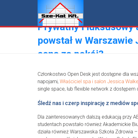
Skip
to
content
Prywatny i luksusowy
powstał w Warszawie J
cena za pokój?
Członkostwo Open Desk jest dostępne dla wsz
napojami,
Właściciel spa i salon Jessica Walk
single space, lub flexible network z dostępem
Śledź nas i czerp inspirację z mediów 
Dla zainteresowanych dalszą edukacją przy A
studentach powstało również Akademickie Biu
działa również Warszawska Szkoła Zdrowia – 