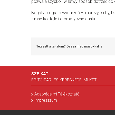
pozwala szybko i w łatwy sposób dotrzeć d
Bogaty program wydarzeń – imprezy, kluby, D
zimne koktajle i aromatyczne dania.
Tetszett a tartalom? Ossza meg másokkal is
SZE-KAT
ÉPÍTŐIPARI ÉS KERESKEDELMI KFT.
Adatvédelmi Tájékoztató
Impresszum