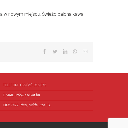
ksa w nowym miejscu. Świeżo palona kawa,
Facebook
Twitter
LinkedIn
Whatsapp
Email
TELEFON:
+36 (72) 326 375
E-MAIL:
info@sze-kat.hu
CÍM:
7622 Pécs, Nyírfa utca 18.