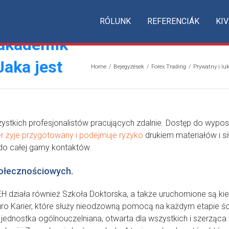
RÓLUNK
REFERENCIÁK
KIV
 akademik
aka jest
Home
/
Bejegyzések
/
Forex Trading
/
Prywatny i lu
ystkich profesjonalistów pracujących zdalnie. Dostęp do wypo
er żyje przygotowany i podejmuje ryzyko
drukiem materiałów i s
 do całej gamy kontaktów.
społecznościowych.
EH działa również Szkoła Doktorska, a także uruchomione są k
ro Karier, które służy nieodzowną pomocą na każdym etapie ś
jednostka ogólnouczelniana, otwarta dla wszystkich i szerząc