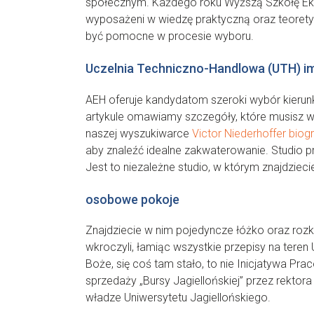
społecznym. Każdego roku Wyższą Szkołę Ekol
wyposażeni w wiedzę praktyczną oraz teoretyc
być pomocne w procesie wyboru.
Uczelnia Techniczno-Handlowa (UTH) im
AEH oferuje kandydatom szeroki wybór kierunkó
artykule omawiamy szczegóły, które musisz wz
naszej wyszukiwarce
Victor Niederhoffer biogr
aby znaleźć idealne zakwaterowanie. Studio pr
Jest to niezależne studio, w którym znajdziec
osobowe pokoje
Znajdziecie w nim pojedyncze łóżko oraz rozkła
wkroczyli, łamiąc wszystkie przepisy na teren 
Boże, się coś tam stało, to nie Inicjatywa P
sprzedaży „Bursy Jagiellońskiej” przez rekto
władze Uniwersytetu Jagiellońskiego.