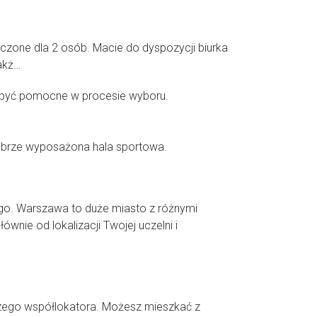
czone dla 2 osób. Macie do dyspozycji biurka
takż…
gą być pomocne w procesie wyboru.
dobrze wyposażona hala sportowa.
ego. Warszawa to duże miasto z różnymi
ównie od lokalizacji Twojej uczelni i
zego współlokatora. Możesz mieszkać z