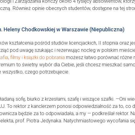
ogii i Zarządzania kończy około 4 tysięcy absolwentów, którzy
zną. Również opinie obecnych studentów, dostępne na tej stron
. Heleny Chodkowskiej w Warszawie (Niepubliczna)
w kształcenia pośród studiów licencjackich, II stopnia oraz je
iąć pod uwagę szukając i rezerwując nocleg w polskim mieście.
afia, filmy i książki do pobrania
możesz łatwo porównać różne ro
emium to świetny wybór dla Ciebie, jeśli chcesz mieszkać samodz
ie wszystko, czego potrzebujecie.
daną sofę, biurko z krzesłami, szafę i wiszące szafki. —Oni wie
UJ. To rektor z kanclerzem ponosi odpowiedzialność za to, co dz
racownicza będzie za to odpowiadała, a my — podkreślał rektor.
ra elekta, prof. Piotra Jedynaka. Natychmiastowego wycofania s