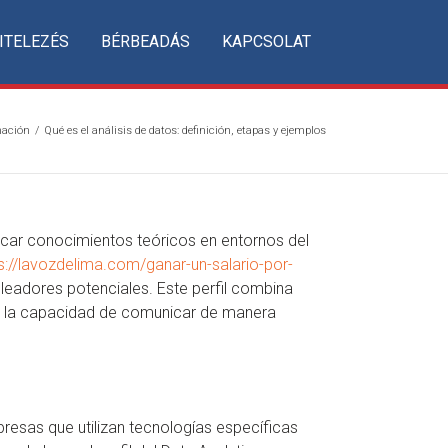
ITELEZÉS
BÉRBEADÁS
KAPCSOLAT
mación
/
Qué es el análisis de datos: definición, etapas y ejemplos
licar conocimientos teóricos en entornos del
s://lavozdelima.com/ganar-un-salario-por-
eadores potenciales. Este perfil combina
on la capacidad de comunicar de manera
resas que utilizan tecnologías específicas