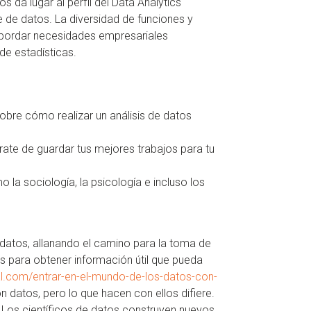
 da lugar al perfil del Data Analytics
e de datos. La diversidad de funciones y
 abordar necesidades empresariales
 de estadísticas.
bre cómo realizar un análisis de datos
rate de guardar tus mejores trabajos para tu
la sociología, la psicología e incluso los
 datos, allanando el camino para la toma de
os para obtener información útil que pueda
ital.com/entrar-en-el-mundo-de-los-datos-con-
n datos, pero lo que hacen con ellos difiere.
. Los científicos de datos construyen nuevos