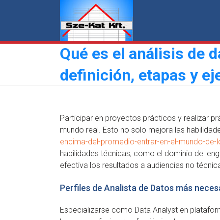
Skip
to
content
Qué es el análisis de d
definición, etapas y e
Participar en proyectos prácticos y realizar p
mundo real. Esto no solo mejora las habilidad
encima-del-promedio-entrar-en-el-mundo-de-l
habilidades técnicas, como el dominio de len
efectiva los resultados a audiencias no técnic
Perfiles de Analista de Datos más neces
Especializarse como Data Analyst en plataform