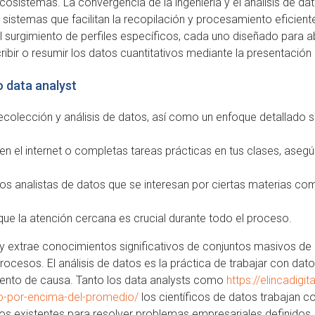
sistemas. La convergencia de la ingeniería y el análisis de datos
 sistemas que facilitan la recopilación y procesamiento eficient
l surgimiento de perfiles específicos, cada uno diseñado para
cribir o resumir los datos cuantitativos mediante la presentación
o data analyst
olección y análisis de datos, así como un enfoque detallado so
n el internet o completas tareas prácticas en tus clases, asegú
 analistas de datos que se interesan por ciertas materias como 
ue la atención cercana es crucial durante todo el proceso.
y extrae conocimientos significativos de conjuntos masivos de
rocesos. El análisis de datos es la práctica de trabajar con dat
iento de causa. Tanto los data analysts como
https://elincadig
io-por-encima-del-promedio/
los científicos de datos trabajan co
tos existentes para resolver problemas empresariales definidos