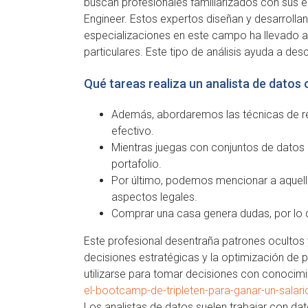
buscan profesionales familiarizados con sus eco
Engineer. Estos expertos diseñan y desarrollan
especializaciones en este campo ha llevado a
particulares. Este tipo de análisis ayuda a des
Qué tareas realiza un analista de datos 
Además, abordaremos las técnicas de rec
efectivo.
Mientras juegas con conjuntos de datos e
portafolio.
Por último, podemos mencionar a aquellos
aspectos legales.
Comprar una casa genera dudas, por lo q
Este profesional desentraña patrones ocultos 
decisiones estratégicas y la optimización de p
utilizarse para tomar decisiones con conocim
el-bootcamp-de-tripleten-para-ganar-un-salar
Los analistas de datos suelen trabajar con da