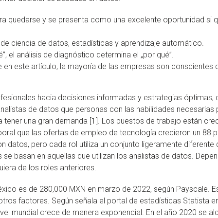
ra quedarse y se presenta como una excelente oportunidad si qui
e ciencia de datos, estadísticas y aprendizaje automático.
é”, el análisis de diagnóstico determina el „por qué”.
n este artículo, la mayoría de las empresas son conscientes de
rofesionales hacia decisiones informadas y estrategias óptimas, 
alistas de datos que personas con las habilidades necesarias 
 a tener una gran demanda [1]. Los puestos de trabajo están cre
ral que las ofertas de empleo de tecnología crecieron un 88 por
n datos, pero cada rol utiliza un conjunto ligeramente diferente
s se basan en aquellas que utilizan los analistas de datos. Depen
iera de los roles anteriores.
México es de 280,000 MXN en marzo de 2022, según Payscale. Es
tros factores. Según señala el portal de estadísticas Statista en
vel mundial crece de manera exponencial. En el año 2020 se al