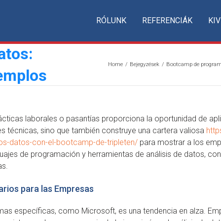
RÓLUNK
REFERENCIÁK
KIV
atos:
Home
/
Bejegyzések
/
Bootcamp de progra
jemplos
rácticas laborales o pasantías proporciona la oportunidad de ap
es técnicas, sino que también construye una cartera valiosa
http
os-datos-con-el-bootcamp-de-tripleten/
para mostrar a los empl
guajes de programación y herramientas de análisis de datos, c
as.
arios para las Empresas
as específicas, como Microsoft, es una tendencia en alza. Emp