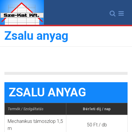
Skip
to
content
Zsalu anyag
ZSALU ANYAG
Termék / Szolgáltatás
Bérleti díj / nap
Mechanikus támoszlop 1,5
50 Ft / db
m