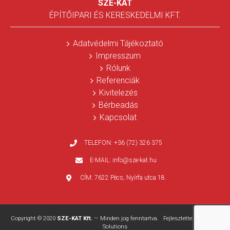
SZE-KAT
ÉPÍTŐIPARI ÉS KERESKEDELMI KFT.
Adatvédelmi Tájékoztató
Impresszum
Rólunk
Referenciák
Kivitelezés
Bérbeadás
Kapcsolat
TELEFON:
+36 (72) 326 375
E-MAIL:
info@sze-kat.hu
CÍM:
7622 Pécs, Nyírfa utca 18.
Copyright © 2020
SZE-KAT Kft.
— Minden jog fenntartva. Fejlesztette:
WEBPRO
Solutions