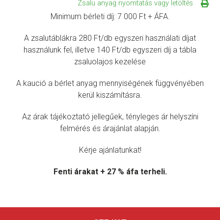
Zsalu anyag nyomtatás vagy letöltés
Minimum bérleti díj: 7 000 Ft + ÁFA.
A zsalutáblákra 280 Ft/db egyszeri használati díjat
használunk fel, illetve 140 Ft/db egyszeri díj a tábla
zsaluolajos kezelése
A kaució a bérlet anyag mennyiségének függvényében
kerül kiszámításra.
Az árak tájékoztató jellegűek, tényleges ár helyszíni
felmérés és árajánlat alapján.
Kérje ajánlatunkat!
Fenti árakat + 27 % áfa terheli.