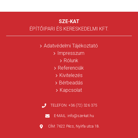
SZE-KAT
ÉPÍTŐIPARI ÉS KERESKEDELMI KFT.
Adatvédelmi Tájékoztató
Impresszum
Rólunk
Referenciák
Kivitelezés
Bérbeadás
Kapcsolat
TELEFON:
+36 (72) 326 375
E-MAIL:
info@sze-kat.hu
CÍM:
7622 Pécs, Nyírfa utca 18.