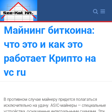
Skip
to
content
Майнинг биткоина:
что это и как это
работает Крипто на
vc ru
В противном случае майнеру придется полагаться
исключительно на удачу. ASIC-майнеры — специальные
устройства, оснащенные интегральными схемами. Эти