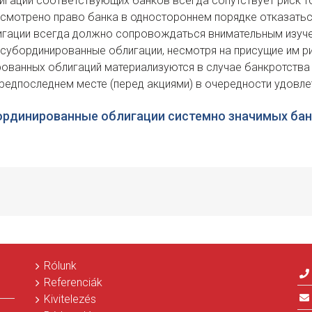
гации соответствующих банков всегда сопутствует риск то
смотрено право банка в одностороннем порядке отказаться
игации всегда должно сопровождаться внимательным изуче
 субординированные облигации, несмотря на присущие им ри
ванных облигаций материализуются в случае банкротства б
редпоследнем месте (перед акциями) в очередности удовле
ординированные облигации системно значимых банк
Rólunk
Referenciák
Kivitelezés