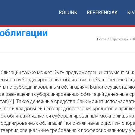
RÓLUNK
REFERENCIÁK
KIV
облигации
Home
/
Bejegyzések
/
Ф
блигаций также может быть предусмотрен инструмент сниж
ельцев субординированных облигаций в обыкновенные акции
ств по субординированным облигациям. Банки осуществляю
ссе размещения субординированных облигаций денежные с
тал)[4]. Такие денежные средства банк может использовать
, так и для дальнейшего предоставления кредитов и привл
уск облигаций является субординированным можно лишь из а
ординированных облигаций, положили начало долгим спора
 утвердил специальные требования к профессиональному у