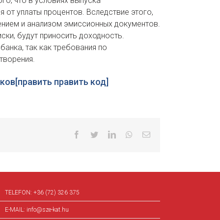
го, что в условиях выпуска
 от уплаты процентов. Вследствие этого,
нием и анализом эмиссионных документов.
ски, будут приносить доходность.
анка, так как требования по
творения.
ов[править править код]
Facebook
Twitter
LinkedIn
Whatsapp
Email
TELEFON:
+36 (72) 326 375
E-MAIL:
info@sze-kat.hu