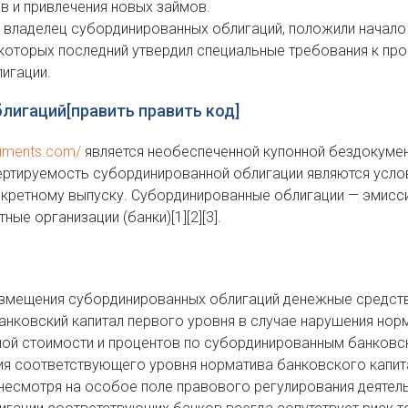
в и привлечения новых займов.
я владелец субординированных облигаций, положили начало
 которых последний утвердил специальные требования к п
игации.
лигаций[править править код]
truments.com/
является необеспеченной купонной бездокумен
ртируемость субординированной облигации являются усло
нкретному выпуску. Субординированные облигации — эмисс
ые организации (банки)[1][2][3].
азмещения субординированных облигаций денежные средств
банковский капитал первого уровня в случае нарушения нор
ной стоимости и процентов по субординированным банковс
я соответствующего уровня норматива банковского капита
несмотря на особое поле правового регулирования деятельн