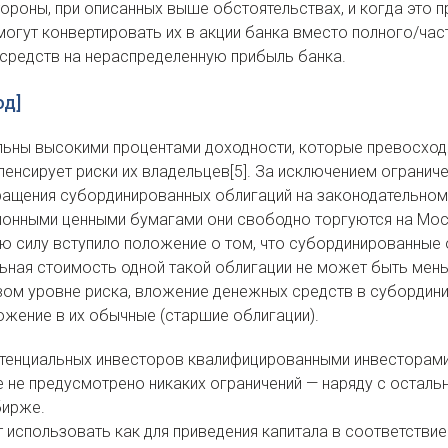
ороны, при описанных выше обстоятельствах, и когда это 
огут конвертировать их в акции банка вместо полного/ча
средств на нераспределенную прибыль банка.
од]
ьны высокими процентами доходности, которые превосходя
мпенсирует риски их владельцев[5]. За исключением огранич
ащения субординированных облигаций на законодательном
сионными ценными бумагами они свободно торгуются на Мо
ю силу вступило положение о том, что субординированные 
ьная стоимость одной такой облигации не может быть мень
вом уровне риска, вложение денежных средств в субордини
ожение в их обычные (старшие облигации).
отенциальных инвесторов квалифицированными инвесторам
е не предусмотрено никаких ограничений — наряду с остал
бирже.
использовать как для приведения капитала в соответствие 