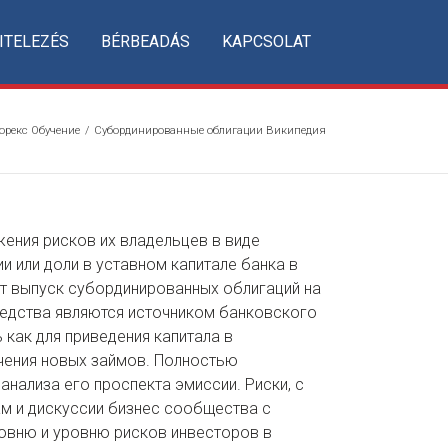
ITELEZÉS
BÉRBEADÁS
KAPCSOLAT
орекс Обучение
/
Субординированные облигации Википедия
ения рисков их владельцев в виде
 или доли в уставном капитале банка в
т выпуск субординированных облигаций на
редства являются источником банковского
 как для приведения капитала в
ечения новых займов. Полностью
нализа его проспекта эмиссии. Риски, с
м и дискуссии бизнес сообщества с
ровню и уровню рисков инвесторов в